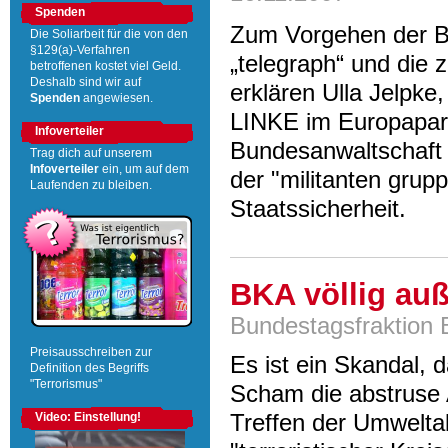
Spenden
Zum Vorgehen der B
Die Soliarbeit für die von den
§129(a)-Verfahren
„telegraph“ und die
betroffenen kostet viel Geld.
Deshalb sind wir auf
erklären Ulla Jelpk
Spenden
angewiesen.
LINKE im Europaparla
Infoverteiler
Bundesanwaltschaft 
Trag dich auf unserem
Infoverteiler
ein, um auf dem
der "militanten gru
Laufenden zu bleiben.
Staatssicherheit.
BKA völlig au
Bundestagsfraktion 
Preisausschreiben zur
Es ist ein Skandal, 
Definition des Begriffs
"Terrorismus"
Scham die abstruse 
Treffen der Umweltak
Video: Einstellung!