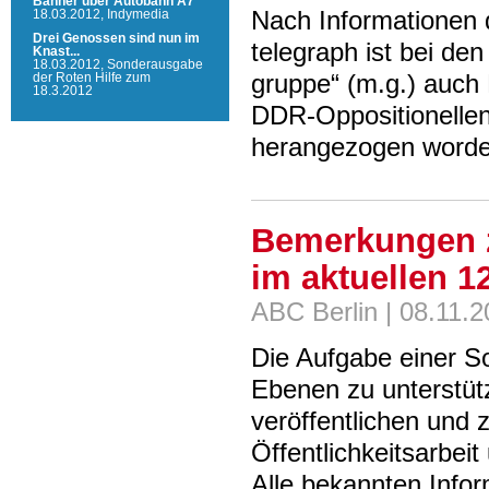
Banner über Autobahn A7
Nach Informationen 
18.03.2012,
Indymedia
Drei Genossen sind nun im
telegraph ist bei de
Knast...
18.03.2012,
Sonderausgabe
gruppe“ (m.g.) auch
der Roten Hilfe zum
18.3.2012
DDR-Oppositionellen 
herangezogen worde
Bemerkungen zu
im aktuellen 1
ABC Berlin | 08.11.
Die Aufgabe einer So
Ebenen zu unterstüt
veröffentlichen und z
Öffentlichkeitsarbeit
Alle bekannten Infor