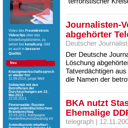
"terroristischer Krei
Journalisten-
Video des
Freundeskreis
abgehörter Tel
Videoclips
über das
Einstellungsbündnis, zu
Deutscher Journalis
sehen bei
kanalb.org
. Gibt
es auch in
besserer
Der Deutsche Journal
Qualität
.
Löschung abgehörter
Neu
Tatverdächtigen aus
Knastgewerkschaftssprech
er wieder frei
die Namen der betrof
11.09.2014,
junge Welt
Solidarität mit den
Betroffenen der
Durchsuchungen am 22.
Mai 2013
22.05.2013,
BKA nutzt Stas
Finsterwalde: Razzien
wegen antimilitaristischem
Ehemalige DDR-
Brandanschlag
15.03.2012,
Kampagne
Hundertneunundzwanzig eV
telegraph | 12.11.20
Antimilitaristin inhaftiert -