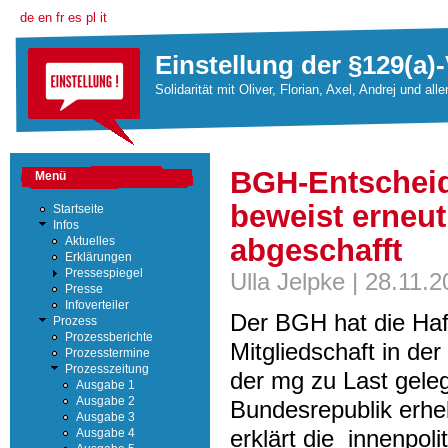
de
en
fr
es
pl
it
Einstellung der §129(a)-
Solidarität mit Oliver, Florian, Axel, Andrej und all
BGH-Entscheid
Menü
beweist erneut
Startseite
Infos
abgeschafft
Aktuelles
Erklärungen
Pressespiegel
Ulla Jelpke | 28.11.
Presse
Infoverteiler
Der BGH hat die Haf
Prozess
Prozessberichte
Mitgliedschaft in de
Prozesstermine
Prozesszeitung
der mg zu Last geleg
Ausgabe 1
Ausgabe 2
Bundesrepublik erhe
Ausgabe 3
erklärt die innenpol
Ausgabe 4