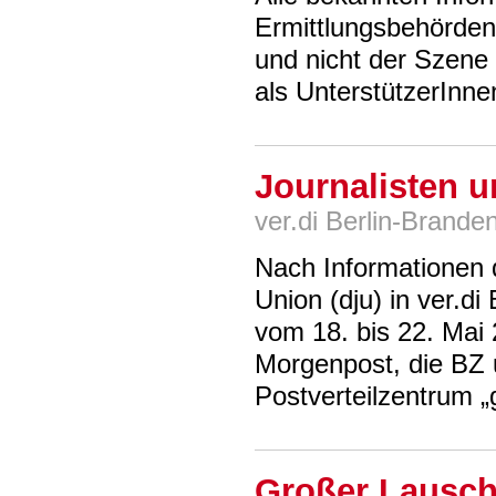
Ermittlungsbehörden 
und nicht der Szene 
als UnterstützerInne
Journalisten u
ver.di Berlin-Brande
Nach Informationen d
Union (dju) in ver.d
vom 18. bis 22. Mai 2
Morgenpost, die BZ 
Postverteilzentrum „g
Großer Lauscha