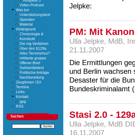
Ausgabe 5
Jelpke:
Video-Podcast
Was tun
Unterstützungstext
Spenden
Material
PM: Mit Kanon
Hintergrund
Chronologie &
Konstrukt
Ulla Jelpke, MdB, In
Die mg-Verfahren
21.11.2007
Über den §129a
Alles Terrorismus?
militante gruppe
Die Ermittlungen ge
Offener Brief
Solidaritätstext
und Berlin wachsen 
Politische Anträge
Nachbereitung
Desaster für die Bu
ZeugInnen / EA
Bundeskriminalamt 
Termine
Links
Kontakt
gpg
RSS
Stasi 2.0 - 129
Suchen
Ulla Jelpke, MdB DI
16.11.2007