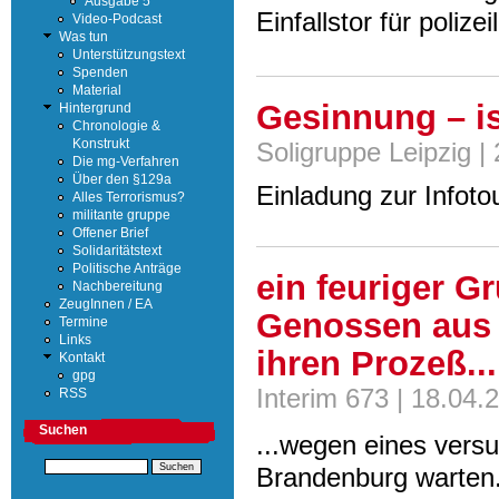
Ausgabe 5
Einfallstor für polize
Video-Podcast
Was tun
Unterstützungstext
Spenden
Material
Gesinnung – is
Hintergrund
Chronologie &
Konstrukt
Soligruppe Leipzig |
Die mg-Verfahren
Über den §129a
Einladung zur Infoto
Alles Terrorismus?
militante gruppe
Offener Brief
Solidaritätstext
Politische Anträge
ein feuriger G
Nachbereitung
ZeugInnen / EA
Genossen aus B
Termine
Links
ihren Prozeß...
Kontakt
gpg
Interim 673 | 18.04.
RSS
Suchen
...wegen eines ver
Brandenburg warten