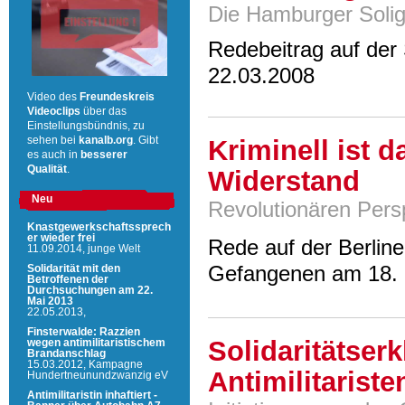
Die Hamburger Solig
Redebeitrag auf de
22.03.2008
Video des
Freundeskreis
Videoclips
über das
Einstellungsbündnis, zu
Kriminell ist 
sehen bei
kanalb.org
. Gibt
es auch in
besserer
Qualität
.
Widerstand
Neu
Revolutionären Persp
Knastgewerkschaftssprech
er wieder frei
Rede auf der Berline
11.09.2014,
junge Welt
Gefangenen am 18.
Solidarität mit den
Betroffenen der
Durchsuchungen am 22.
Mai 2013
22.05.2013,
Finsterwalde: Razzien
Solidaritätser
wegen antimilitaristischem
Brandanschlag
15.03.2012,
Kampagne
Antimilitariste
Hundertneunundzwanzig eV
Antimilitaristin inhaftiert -