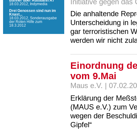
Initiative gegen das
Banner über Autobahn A7
18.03.2012,
Indymedia
Drei Genossen sind nun im
Die anhaltende Repr
Knast...
18.03.2012,
Sonderausgabe
Unterscheidung in le
der Roten Hilfe zum
18.3.2012
gar terroristischen 
werden wir nicht zul
Einordnung de
vom 9.Mai
Maus e.V. | 07.02.2
Erklärung der Meßst
(MAUS e.V.) zum Ve
wegen der Beschuldi
Gipfel“