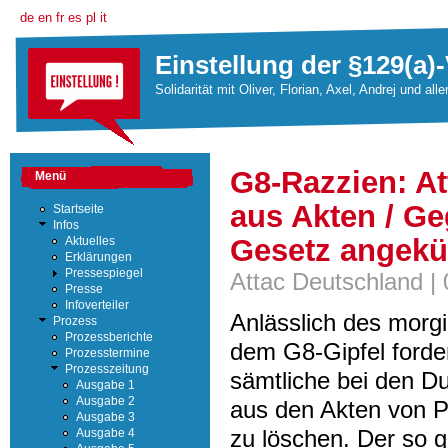
de
en
fr
es
pl
it
Einstellung der §129(a)-
Solidarität mit Oliver, Florian, Axel, Andrej und all
G8-Razzien: A
Menü
aus Akten / G
Startseite
Infos
Gesetz angekü
Aktuelles
Erklärungen
Pressespiegel
Attac Deutschland |
Presse
Infoverteiler
Anlässlich des morg
Prozess
Prozessberichte
dem G8-Gipfel forder
Prozesstermine
Prozesszeitung
sämtliche bei den 
Ausgabe 1
Ausgabe 2
aus den Akten von P
Ausgabe 3
zu löschen. Der so 
Ausgabe 4