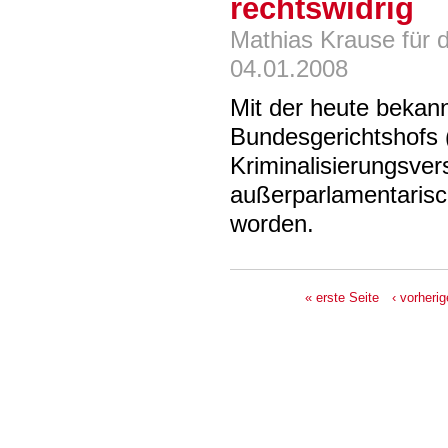
rechtswidrig
Mathias Krause für d
04.01.2008
Mit der heute bekan
Bundesgerichtshofs
Kriminalisierungsve
außerparlamentarisc
worden.
« erste Seite
‹ vorherig