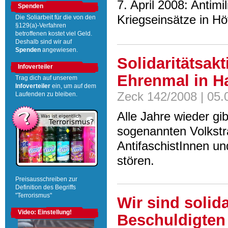
7. April 2008: Antim
Spenden
Kriegseinsätze in H
Die Soliarbeit für die von den
§129(a)-Verfahren
betroffenen kostet viel Geld.
Deshalb sind wir auf
Spenden
angewiesen.
Solidaritätsak
Infoverteiler
Ehrenmal in H
Trag dich auf unserem
Infoverteiler
ein, um auf dem
Zeck 142/2008 | 05.
Laufenden zu bleiben.
Alle Jahre wieder g
sogenannten Volkstra
AntifaschistInnen un
stören.
Preisausschreiben zur
Definition des Begriffs
"Terrorismus"
Wir sind solid
Video: Einstellung!
Beschuldigten