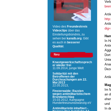
Verb
brem
Arti
http
Arti
Video des
Freundeskreis
dig
Videoclips
über das
Einstellungsbündnis, zu
Ham
sehen bei
kanalb.org
. Gibt
In H
es auch in
besserer
Anti
Qualität
.
Aggr
Neu
Dort
Unte
Knastgewerkschaftssprech
Anar
er wieder frei
11.09.2014,
junge Welt
Deze
Solidarität mit den
Arti
Betroffenen der
Durchsuchungen am 22.
Mai 2013
Mag
22.05.2013,
Im M
Finsterwalde: Razzien
an d
wegen antimilitaristischem
Brandanschlag
ehem
15.03.2012,
Kampagne
Hundertneunundzwanzig eV
und 
In d
Antimilitaristin inhaftiert -