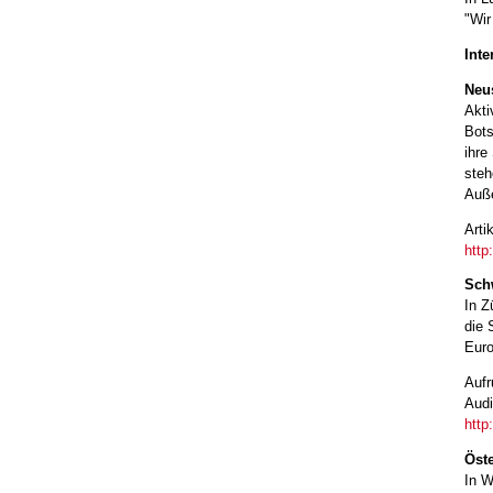
"Wir
Inte
Neu
Akti
Bots
ihre
steh
Auße
Arti
http
Sch
In Z
die 
Euro
Aufr
Audi
http
Öste
In W