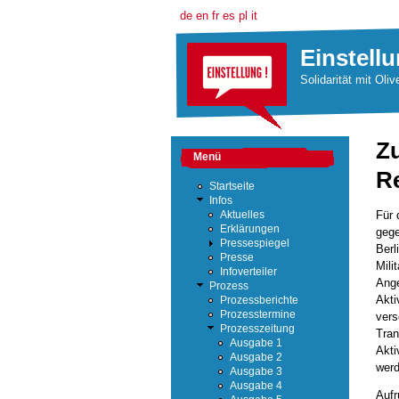
de
en
fr
es
pl
it
Einstellu
Solidarität mit Oliv
Z
Menü
R
Startseite
Infos
Für 
Aktuelles
Erklärungen
gege
Pressespiegel
Berl
Presse
Mili
Infoverteiler
Ange
Prozess
Akti
Prozessberichte
Prozesstermine
vers
Prozesszeitung
Tran
Ausgabe 1
Akti
Ausgabe 2
werd
Ausgabe 3
Ausgabe 4
Aufr