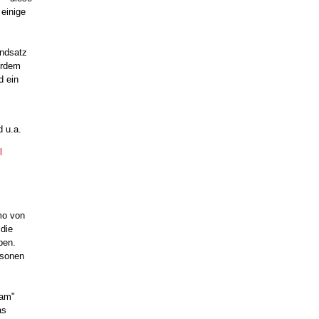
 einige
andsatz
erdem
d ein
 u.a.
l
mo von
 die
pen.
rsonen
sam"
as