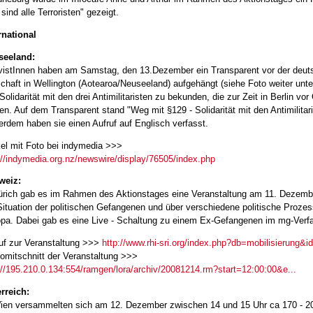
 sind alle Terroristen" gezeigt.
rnational
seeland:
vistInnen haben am Samstag, den 13.Dezember ein Transparent vor der deut
chaft in Wellington (Aotearoa/Neuseeland) aufgehängt (siehe Foto weiter unt
 Solidarität mit den drei Antimilitaristen zu bekunden, die zur Zeit in Berlin vor
en. Auf dem Transparent stand "Weg mit §129 - Solidarität mit den Antimilitari
rdem haben sie einen Aufruf auf Englisch verfasst.
kel mit Foto bei indymedia >>>
://indymedia.org.nz/newswire/display/76505/index.php
weiz:
ürich gab es im Rahmen des Aktionstages eine Veranstaltung am 11. Dezembe
Situation der politischen Gefangenen und über verschiedene politische Prozes
pa. Dabei gab es eine Live - Schaltung zu einem Ex-Gefangenen im mg-Verf
uf zur Veranstaltung >>>
http://www.rhi-sri.org/index.php?db=mobilisierung&i
omitschnitt der Veranstaltung >>>
://195.210.0.134:554/ramgen/lora/archiv/20081214.rm?start=12:00:00&e...
rreich:
ien versammelten sich am 12. Dezember zwischen 14 und 15 Uhr ca 170 - 2