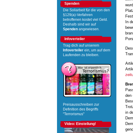
Spenden
wurd
Plat
Die Soliarbeit für die von den
§129(a)-Verfahren
Fest
betroffenen kostet viel Geld.
In d
Deshalb sind wir auf
bewo
Spenden
angewiesen.
bran
Pors
Infoverteiler
Trag dich auf unserem
Desw
Infoverteiler
ein, um auf dem
Tran
Laufenden zu bleiben.
Arti
Arti
zeit
Bre
Pass
den 
Besu
Preisausschreiben zur
Trot
Definition des Begriffs
in d
"Terrorismus"
Demo
Demo
Video: Einstellung!
geno