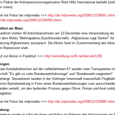
m Plakat der Antirepressionsorganisation Rote Hilfe International beklebt (sie
er unten).
kel mit Fotos bei indymedia >>>
http://de.indymedia.org/2008/12/236091.shtm
://de.indymedia.org/2008/12/236059.shtml
kfurt am Main:
rankfurt störten 40 AntimilitaristInnen am 13.Dezember eine Veranstaltung die
r dem Motto "Melmapalena (Gastfreundschaft) - Afghanistan sagt Danke!".für 
tzung Afghanistans aussprach. Die Aktion fand im Zusammenhang des Akti
n Repression statt.
uf zur Aktion in Frankfurt >>>
http://einstellung.so36.net/de/soli/1209
ingen:
wei Autobahnbrücken auf der vielbefahrenen A7 wurden zwei Transparente mi
chrift "Es gibt zu viele Bundeswehrfahrzeuge" und "Bundeswehr wegtreten!"
ehängt. Desweiteren wurden in der Göttinger Innenstadt massenhaft Flugblätt
usive Bastelanleitung in Form eines Bundeswehrfahrzeuges zum ausschneide
nden verteilt, um den laufenden Prozess gegen Oliver, Florian und Axel solid
egleiten.
kel mit Fotos bei indymedia >>>
http://de.indymedia.org/2008/12/235980.shtm
eburg:
üneburg wurde im Infocafe Anne und Arthur im Rahmen des Aktionstages ein 