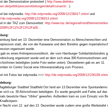
ot der Demonstration protestiert (
http://www.dielinke-
en.de/politik/pressemitteilungen/detail/zurueck/...
)
kel bei indymedia:
http://de.indymedia.org/2008/12/236017.shtml
und
://de.indymedia.org/2008/12/236013.shtml
kel in der TAZ zum Demoverbot:
http://www.taz.de/regional/nord/bremen/artike
=2008%2F12%2F13%2Fa00...
burg:
amburg fand am 13. Dezember eine Demonstration zu Menschenrechten und
repression statt, die von der Karawane und dem Bündnis gegen imperialistisc
ession organisiert wurde.
 gab es einen Antirepressionsblock, der vom Hamburger Solidaritätsbündnis 
rdrückung organisiert wurde und an dem sich etwa 300 KommunistInnen und
chistInnen beteiligten (siehe Foto weiter unten). Desweiteren gab es am 11.
mber im Centro Social eine Infoveranstaltung zum Prozess.
kel mit Fotos bei indymedia >>>
http://de.indymedia.org/2008/12/236158.shtm
deburg:
agdeburger Stadtteil Stadtfeld Ost fand am 13.Dezember eine Spontandemo 
er sich ca. 30 AktivistInnen beteiligten. Es wurde gesprüht und Farbe auf das
als besetzte Haus "Ulrike" geworfen. Außerdem kam es zum Einsatz von B
Knallkörpern.
er Nacht vom 12. auf den 13. Dezember wurde zudem eine große Werbetafel 