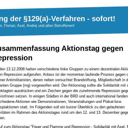
ng der §129(a)-Verfahren - sofort!
er, Florian, Axel, Andrej und allen Betroffenen!
usammenfassung Aktionstag gegen
epression
den 13.12.2008 hatten verschiedene linke Gruppen zu einem dezentralen Akti
n Repression aufgerufen. Anlass ist der momentan laufende Prozess gegen d
iner Antimilitaristen, denen neben versuchter Brandstiftung, Mitgliedschaft in 
tanten Gruppe (mg) vorgeworfen wird. Der Aktionstag sollte die Solidarität mit 
klagten ausdrücken und ein Zeichen gegen die zunehmende Repression gege
vistInnen setzen. In einigen Städten in der BRD und auch international fanden
chiedene Aktionen wie Demonstrationen, Veranstaltungen und Plakat-bzw.
spiaktionen statt. Im Folgenden soll ein kurzer Überblick zu den gelaufenen
vitäten im Rahmen des Aktionstages rund um den 12. und 13. Dezember geg
en.
uf zum Aktionstag "Feuer und Flamme und Repression - Solidarität mit Axel, F