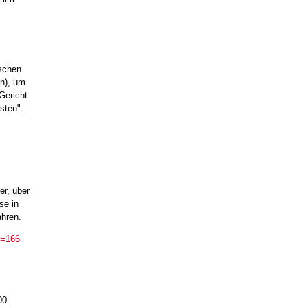
schen
en), um
 Gericht
sten".
r, über
se in
ahren.
d=166
00