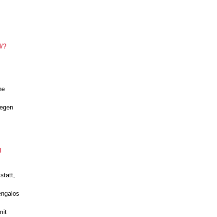
l/?
he
gegen
l
statt,
engalos
mit