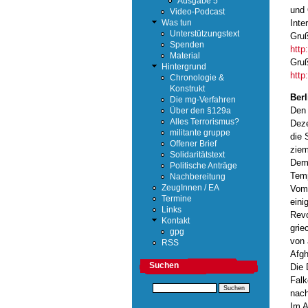
Ausgabe 5
und 
Video-Podcast
Inte
Was tun
Unterstützungstext
Gruß
Spenden
http
Material
Gruß
Hintergrund
http
Chronologie &
Konstrukt
Berl
Die mg-Verfahren
Den 
Über den §129a
Alles Terrorismus?
Deze
militante gruppe
die 
Offener Brief
ziem
Solidaritätstext
Demo
Politische Anträge
Temp
Nachbereitung
Vom 
ZeugInnen / EA
Termine
eini
Links
Revo
Kontakt
grie
gpg
von 
RSS
Afgh
Suchen
Die 
Falk
nach
Im A