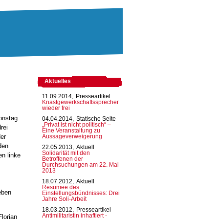
Aktuelles
11.09.2014,
Presseartikel
Knastgewerkschaftssprecher
wieder frei
onstag
04.04.2014,
Statische Seite
„Privat ist nicht politisch“ –
rei
Eine Veranstaltung zu
der
Aussageverweigerung
den
22.05.2013,
Aktuell
Solidarität mit den
n linke
Betroffenen der
Durchsuchungen am 22. Mai
2013
18.07.2012,
Aktuell
Resümee des
eben
Einstellungsbündnisses: Drei
Jahre Soli-Arbeit
18.03.2012,
Presseartikel
Antimilitaristin inhaftiert -
lorian