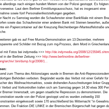
e allerdings nach einigen hundert Metern von der Polizei gestoppt. Es folgten
zverweise. Laut dem Berliner Ermittlungsausschuss, hat es insgesamt eine
nahme sowie fünf Personalienfeststellungen gegeben.
er Nacht zu Samstag wurden die Schaufenster einer Bankfiliale mit einem Br
rfen sowie das Schaufenster einer anderen Bank mit Steinen beworfen, auß
nte ein Papiercontainer auf der Kreuzung Reichenberger-/Manteuffelstraße un
che.
eiteren gab es auf Free Mumia-Demonstration am 13.Dezember, mehrere
sparente und Schilder mit Bezug zum mg-Prozess, dem Mord in Griechenland
kel mit Fotos bei indymedia >>>
http://de.indymedia.org/2008/12/235945.shtm
kel in der Berliner Zeitung >>>
http://www.berlinonline.de/berliner-
ung/archiv/.bin/dump.fcgi/2008/1...
men:
end zum Thema des Aktionstages wurde in Bremen die Anti-Repressionsde
dortigen Behörden verboten. Begründet wurde das Verbot mit einer Gefahr für
cher des Weihnachtsmarktes, sowie drohenden Ausschreitungen linker Grup
z Verbot und Vorkontrollen trafen sich am Samstag gegen 14.30 etwa 300 Pe
er Bremer Innenstadt, um gegen staatliche Repression zu demonstrieren. Die
nstration wurde von der Polizei gestoppt und es wurden zeitweilig 150
nstranten eingekesselt sowie 170 anschließend bis Mitternacht "in Gewahr
mmen. Die Fraktion DIE LINKE in der Bremischen Bürgerschaft hat gegen d