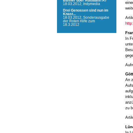
Banner über Autobahn A7
eine
18.03.2012,
Indymedia
weit
Drei Genossen sind nun im
Knast...
Arti
18.03.2012,
Sonderausgabe
der Roten Hilfe zum
http
18.3.2012
Fran
In F
unte
Besa
gege
Aufr
Gött
An z
Aufs
aufg
inkl
anzü
zu b
Arti
Lün
In L