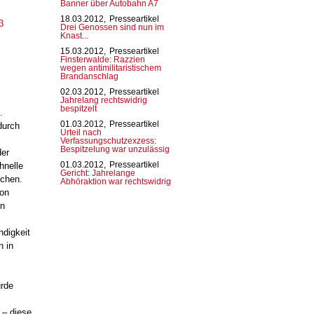
Banner über Autobahn A7
18.03.2012,
Presseartikel
3
Drei Genossen sind nun im
Knast...
15.03.2012,
Presseartikel
Finsterwalde: Razzien
wegen antimilitaristischem
Brandanschlag
02.03.2012,
Presseartikel
Jahrelang rechtswidrig
bespitzelt
.
01.03.2012,
Presseartikel
durch
Urteil nach
Verfassungschutzexzess:
Bespitzelung war unzulässig
der
hnelle
01.03.2012,
Presseartikel
Gericht: Jahrelange
ichen.
Abhöraktion war rechtswidrig
von
en
ndigkeit
n in
urde
 – diese