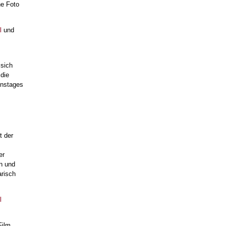
he Foto
l
und
 sich
die
onstages
t der
er
n und
arisch
l
Film