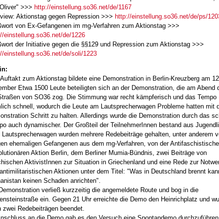
Oliver" >>>
http://einstellung.so36.net/de/1167
rview: Aktionstag gegen Repression >>>
http://einstellung.so36.net/de/ps/120
wort von Ex-Gefangenen im mg-Verfahren zum Aktionstag >>>
://einstellung.so36.net/de/1226
wort der Initiative gegen die §§129 und Repression zum Aktionstag >>>
://einstellung.so36.net/de/soli/1223
in:
Auftakt zum Aktionstag bildete eine Demonstration in Berlin-Kreuzberg am 12
mber Etwa 1500 Leute beteiligten sich an der Demonstration, die am Abend 
Straßen von SO36 zog. Die Stimmung war recht kämpferisch und das Tempo
lich schnell, wodurch die Leute am Lautsprecherwagen Probleme hatten mit 
nstration Schritt zu halten. Allerdings wurde die Demonstration durch das sc
o auch dynamischer. Der Großteil der TeilnehmerInnen bestand aus Jugendl
Lautsprecherwagen wurden mehrere Redebeiträge gehalten, unter anderem 
gen ehemaligen Gefangenen aus dem mg-Verfahren, von der Antifaschistisch
lutionären Aktion Berlin, dem Berliner Mumia-Bündnis, zwei Beiträge von
chischen AktivistInnen zur Situation in Griechenland und eine Rede zur Notwe
antimilitaristischen Aktionen unter dem Titel: "Was in Deutschland brennt kan
anistan keinen Schaden anrichten".
Demonstration verließ kurzzeitig die angemeldete Route und bog in die
ensteinstraße ein. Gegen 21 Uhr erreichte die Demo den Heinrichplatz und w
 zwei Redebeiträgen beendet.
nschluss an die Demo gab es den Versuch eine Spontandemo durchzuführen