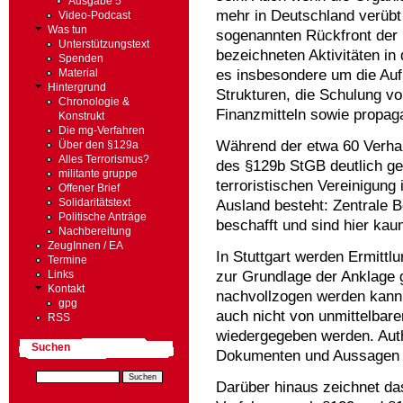
Ausgabe 5
mehr in Deutschland verübt h
Video-Podcast
Was tun
sogenannten Rückfront der 
Unterstützungstext
bezeichneten Aktivitäten in
Spenden
es insbesondere um die Auf
Material
Hintergrund
Strukturen, die Schulung vo
Chronologie &
Finanzmitteln sowie propaga
Konstrukt
Die mg-Verfahren
Während der etwa 60 Verhan
Über den §129a
Alles Terrorismus?
des §129b StGB deutlich gew
militante gruppe
terroristischen Vereinigung 
Offener Brief
Ausland besteht: Zentrale 
Solidaritätstext
Politische Anträge
beschafft und sind hier kau
Nachbereitung
ZeugInnen / EA
In Stuttgart werden Ermittl
Termine
zur Grundlage der Anklage
Links
Kontakt
nachvollzogen werden kann 
gpg
auch nicht von unmittelba
RSS
wiedergegeben werden. Authe
Suchen
Dokumenten und Aussagen bl
Darüber hinaus zeichnet das