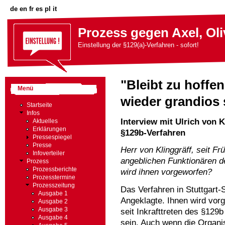
de
en
fr
es
pl
it
Prozess gegen Axel, Oli
Einstellung der §129(a)-Verfahren - sofort!
"Bleibt zu hoffe
Menü
wieder grandios 
Startseite
Infos
Interview mit Ulrich von K
Aktuelles
Erklärungen
§129b-Verfahren
Pressespiegel
Presse
Herr von Klinggräff, seit F
Infoverteiler
angeblichen Funktionären 
Prozess
Prozessberichte
wird ihnen vorgeworfen?
Prozesstermine
Prozesszeitung
Das Verfahren in Stuttgart-
Ausgabe 1
Angeklagte. Ihnen wird vor
Ausgabe 2
Ausgabe 3
seit Inkrafttreten des §12
Ausgabe 4
sein. Auch wenn die Organis