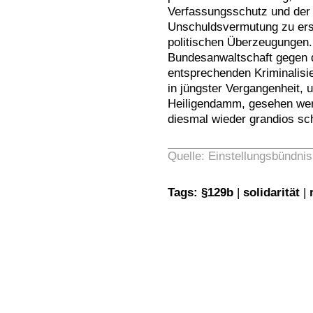
Verfassungsschutz und der 
Unschuldsvermutung zu erse
politischen Überzeugungen.
Bundesanwaltschaft gegen 
entsprechenden Kriminalis
in jüngster Vergangenheit, 
Heiligendamm, gesehen werd
diesmal wieder grandios sch
Quelle: Einstellungsbündnis
Tags:
§129b
|
solidarität
|