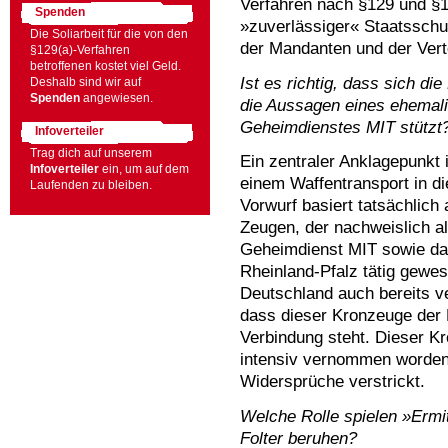
Verfahren nach §129 und §12
Spenden
»zuverlässiger« Staatsschu
Die Soliarbeit für die von den
der Mandanten und der Verte
§129(a)-Verfahren
betroffenen kostet viel Geld.
Ist es richtig, dass sich d
Deshalb sind wir auf
Spenden
angewiesen.
die Aussagen eines ehemali
Geheimdienstes MIT stützt
Infoverteiler
Trag dich auf unserem
Ein zentraler Anklagepunkt 
Infoverteiler
ein, um auf dem
einem Waffentransport in di
Laufenden zu bleiben.
Vorwurf basiert tatsächlich
Zeugen, der nachweislich a
Geheimdienst MIT sowie da
Rheinland-Pfalz tätig gewe
Deutschland auch bereits ve
dass dieser Kronzeuge der
Verbindung steht. Dieser Kr
intensiv vernommen worden 
Widersprüche verstrickt.
Welche Rolle spielen »Ermit
Folter beruhen?