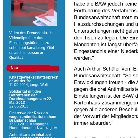
habe die BAW jedoch keine 
Fortführung des Verfahrens 
Bundesanwaltschaft trotz 
Hausdurchsuchungen und um
Untersuchungen nicht gelun
Video des
Freundeskreis
den Tisch zu legen. Die Ein
Videoclips
über das
Einstellungsbündnis, zu
Mandanten ist längst überfäll
sehen bei
kanalb.org
. Gibt
Eingeständnis einer Nieder
es auch in
besserer
werden."
Qualität
.
Neu
Auch Arthur Schüler vom Ein
Bundesanwaltschaft: "So seh
Knastgewerkschaftssprech
er wieder frei
Entwicklungen freuen - die
11.09.2014,
junge Welt
gegen die drei Antimilitarist
Solidarität mit den
Einstellungen ist der BAW 
Betroffenen der
Durchsuchungen am 22.
Kartenhaus zusammengebro
Mai 2013
22.05.2013,
gegen alle anderen Beschul
Finsterwalde: Razzien
der Vorwurf der Mitgliedscha
wegen antimilitaristischem
Brandanschlag
immer absurder."
15.03.2012,
Kampagne
Hundertneunundzwanzig eV
Antimilitaristin inhaftiert -