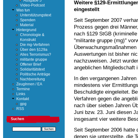
Ausgabe 5
Weitere §129-Ermittlunge
Video-Podcast
eingestellt
Was tun
Unterstützungstext
Seit September 2007 verhan
Spenden
Material
Prozess gegen drei Männer
Hintergrund
nach §129 StGB (kriminelle 
Chronologie &
"militante gruppe (mg)" vorw
Konstrukt
Die mg-Verfahren
Überwachungsmaßnahmen un
Über den §129a
Auswertungen ist bisher nic
Alles Terrorismus?
militante gruppe
nachzuweisen. Jetzt wurden
Offener Brief
angeblichen Mitgliedschaft i
Solidaritätstext
Politische Anträge
In den vergangenen Jahren
Nachbereitung
mindestens vier Ermittlung
ZeugInnen / EA
Termine
Beschuldigte eingeleitet. B
Links
Verfahren gegen die angebli
Kontakt
gpg
nach über sieben Jahren Üb
RSS
Juni bzw. 23. Juni diesen 
insgesamt vier weitere Besch
Suchen
Seit September 2006 hatte d
denen sie unterstellte, die 