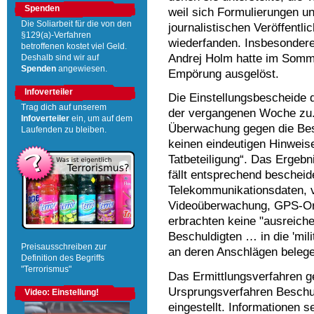
Spenden
weil sich Formulierungen u
Die Soliarbeit für die von den
journalistischen Veröffentl
§129(a)-Verfahren
wiederfanden. Insbesondere 
betroffenen kostet viel Geld.
Andrej Holm hatte im Somme
Deshalb sind wir auf
Spenden
angewiesen.
Empörung ausgelöst.
Infoverteiler
Die Einstellungsbescheide 
Trag dich auf unserem
der vergangenen Woche zu.
Infoverteiler
ein, um auf dem
Überwachung gegen die Besc
Laufenden zu bleiben.
keinen eindeutigen Hinweise
Tatbeteiligung“. Das Ergeb
fällt entsprechend beschei
Telekommunikationsdaten, 
Videoüberwachung, GPS-O
erbrachten keine "ausreiche
Beschuldigten … in die 'mili
Preisausschreiben zur
an deren Anschlägen beleg
Definition des Begriffs
"Terrorismus"
Das Ermittlungsverfahren g
Ursprungsverfahren Beschul
Video: Einstellung!
eingestellt. Informationen s