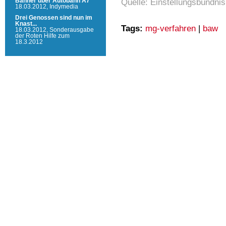
Quelle: Einstellungsbündnis
Banner über Autobahn A7
18.03.2012,
Indymedia
Drei Genossen sind nun im
Knast...
Tags:
mg-verfahren
|
baw
18.03.2012,
Sonderausgabe
der Roten Hilfe zum
18.3.2012