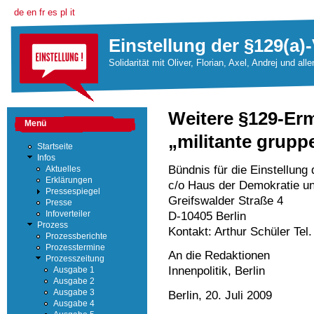
de
en
fr
es
pl
it
Einstellung der §129(a)-
Solidarität mit Oliver, Florian, Axel, Andrej und all
Weitere §129-Er
Menü
„militante gruppe
Startseite
Infos
Bündnis für die Einstellung
Aktuelles
Erklärungen
c/o Haus der Demokratie u
Pressespiegel
Greifswalder Straße 4
Presse
D-10405 Berlin
Infoverteiler
Prozess
Kontakt: Arthur Schüler Te
Prozessberichte
Prozesstermine
An die Redaktionen
Prozesszeitung
Innenpolitik, Berlin
Ausgabe 1
Ausgabe 2
Ausgabe 3
Berlin, 20. Juli 2009
Ausgabe 4