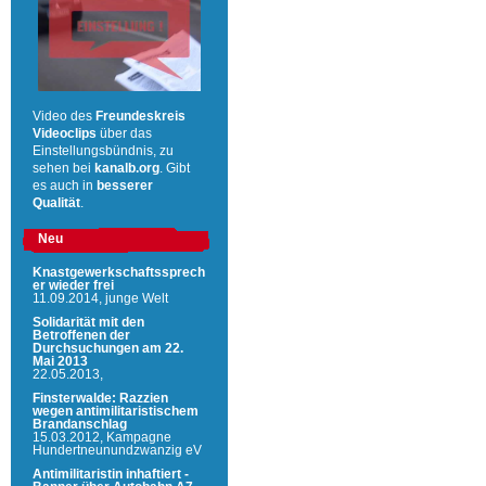
Video des
Freundeskreis
Videoclips
über das
Einstellungsbündnis, zu
sehen bei
kanalb.org
. Gibt
es auch in
besserer
Qualität
.
Neu
Knastgewerkschaftssprech
er wieder frei
11.09.2014,
junge Welt
Solidarität mit den
Betroffenen der
Durchsuchungen am 22.
Mai 2013
22.05.2013,
Finsterwalde: Razzien
wegen antimilitaristischem
Brandanschlag
15.03.2012,
Kampagne
Hundertneunundzwanzig eV
Antimilitaristin inhaftiert -