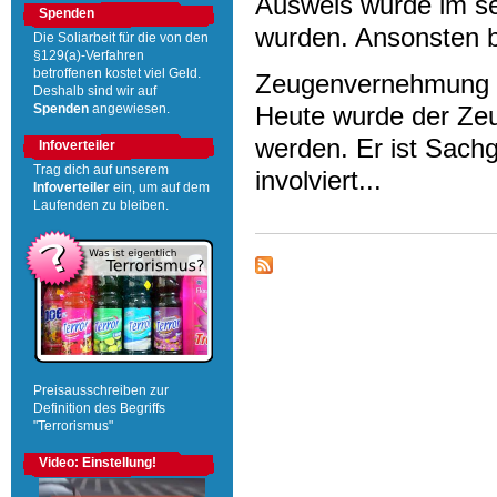
Ausweis wurde im sel
Spenden
wurden. Ansonsten bl
Die Soliarbeit für die von den
§129(a)-Verfahren
betroffenen kostet viel Geld.
Zeugenvernehmung
Deshalb sind wir auf
Heute wurde der Ze
Spenden
angewiesen.
werden. Er ist Sachg
Infoverteiler
Trag dich auf unserem
involviert...
Infoverteiler
ein, um auf dem
Laufenden zu bleiben.
Preisausschreiben zur
Definition des Begriffs
"Terrorismus"
Video: Einstellung!