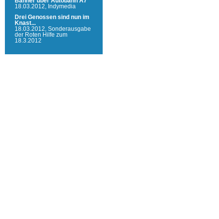
Banner über Autobahn A7
18.03.2012,
Indymedia
Drei Genossen sind nun im
Knast...
18.03.2012,
Sonderausgabe
der Roten Hilfe zum
18.3.2012