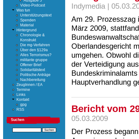
Ausgabe 5
Indymedia | 05.03.2
Video-Podcast
Was tun
Unterstützungstext
Am 29. Prozesszag i
Spenden
Material
März 2009, stattfand
Hintergrund
Bundeswanwaltschaf
Chronologie &
Konstrukt
Oberlandesgericht mi
Die mg-Verfahren
Über den §129a
umgehen. Obwohl die
Alles Terrorismus?
militante gruppe
der Verteidigung aus
Offener Brief
Solidaritätstext
Bundeskriminalamts 
Politische Anträge
Nachbereitung
Hauptverhandlung g
ZeugInnen / EA
Termine
Links
Kontakt
gpg
Bericht vom 29
RSS
05.03.2009
Suchen
Der Prozess begann 