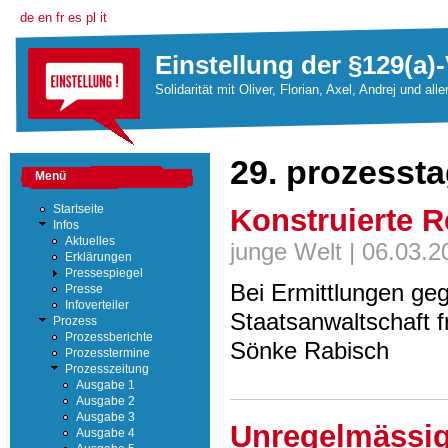
de
en
fr
es
pl
it
Einstellung der §129(a)-
Solidarität mit Oliver, Florian, Axel, Andrej und all
29. prozesst
Menü
Konstruierte Re
Startseite
Infos
Aktuelles
junge Welt | 06.03.2
Erklärungen
Pressespiegel
Bei Ermittlungen geg
Presse
Infoverteiler
Staatsanwaltschaft 
Prozess
Prozessberichte
Sönke Rabisch
Prozesstermine
Prozesszeitung
Ausgabe 1
Ausgabe 2
Ausgabe 3
Unregelmässig
Ausgabe 4