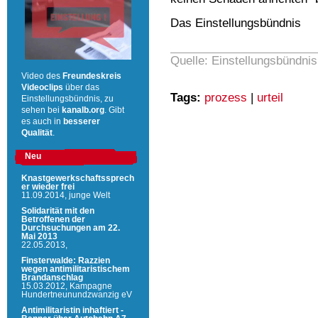
Das Einstellungsbündnis
Quelle: Einstellungsbündnis
Video des
Freundeskreis
Videoclips
über das
Tags:
prozess
|
urteil
Einstellungsbündnis, zu
sehen bei
kanalb.org
. Gibt
es auch in
besserer
Qualität
.
Neu
Knastgewerkschaftssprech
er wieder frei
11.09.2014,
junge Welt
Solidarität mit den
Betroffenen der
Durchsuchungen am 22.
Mai 2013
22.05.2013,
Finsterwalde: Razzien
wegen antimilitaristischem
Brandanschlag
15.03.2012,
Kampagne
Hundertneunundzwanzig eV
Antimilitaristin inhaftiert -