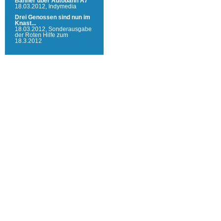
Banner über Autobahn A7
18.03.2012,
Indymedia
Drei Genossen sind nun im
Knast...
18.03.2012,
Sonderausgabe
der Roten Hilfe zum
18.3.2012