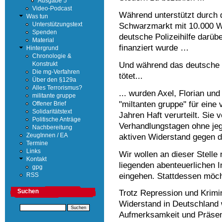
Ausgabe 5
Video-Podcast
Während unterstützt durch 
Was tun
Schwarzmarkt mit 10.000 Wa
Unterstützungstext
Spenden
deutsche Polizeihilfe darüb
Material
finanziert wurde …
Hintergrund
Chronologie &
Und während das deutsche Mi
Konstrukt
Die mg-Verfahren
tötet...
Über den §129a
Alles Terrorismus?
... wurden Axel, Florian und
militante gruppe
"miltanten gruppe" für eine
Offener Brief
Solidaritätstext
Jahren Haft verurteilt. Sie
Politische Anträge
Verhandlungstagen ohne jegl
Nachbereitung
aktiven Widerstand gegen di
ZeugInnen / EA
Termine
Links
Wir wollen an dieser Stelle 
Kontakt
liegenden abenteuerlichen 
gpg
eingehen. Stattdessen möch
RSS
Suchen
Trotz Repression und Krimina
Widerstand in Deutschland
Aufmerksamkeit und Präse