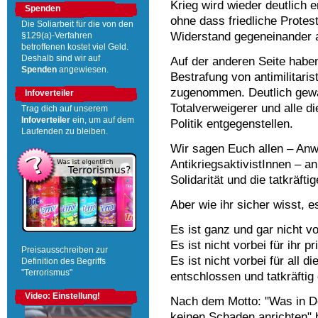
Krieg wird wieder deutlich 
Spenden
ohne dass friedliche Prote
Die Soliarbeit für die von den
Widerstand gegeneinander 
§129(a)-Verfahren
betroffenen kostet viel Geld.
Deshalb sind wir auf
Auf der anderen Seite habe
Spenden
angewiesen.
Bestrafung von antimilitari
zugenommen. Deutlich gewa
Infoverteiler
Totalverweigerer und alle di
Trag dich auf unserem
Infoverteiler
ein, um auf dem
Politik entgegenstellen.
Laufenden zu bleiben.
Wir sagen Euch allen – Anw
AntikriegsaktivistInnen – an
Solidarität und die tatkräftig
Aber wie ihr sicher wisst, es
Es ist ganz und gar nicht vo
Es ist nicht vorbei für ihr p
Preisausschreiben zur
Es ist nicht vorbei für all 
Definition des Begriffs
"Terrorismus"
entschlossen und tatkräftig
Video: Einstellung!
Nach dem Motto: "Was in De
keinen Schaden anrichten" bl