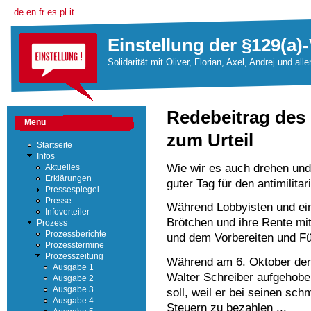
de
en
fr
es
pl
it
Einstellung der §129(a)-
Solidarität mit Oliver, Florian, Axel, Andrej und all
Redebeitrag des
Menü
zum Urteil
Startseite
Infos
Wie wir es auch drehen und
Aktuelles
Erklärungen
guter Tag für den antimilita
Pressespiegel
Presse
Während Lobbyisten und ein
Infoverteiler
Brötchen und ihre Rente mi
Prozess
Prozessberichte
und dem Vorbereiten und Fü
Prozesstermine
Prozesszeitung
Während am 6. Oktober der
Ausgabe 1
Walter Schreiber aufgehoben
Ausgabe 2
Ausgabe 3
soll, weil er bei seinen sc
Ausgabe 4
Steuern zu bezahlen ...