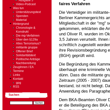
Ausgabe 5
faires Verfahren
Video-Podcast
Was tun
Die Verteidiger im militant
Unterstützungstext
Spenden
Berliner Kammergerichts a
Material
Mitgliedschaft in der "mg" 
Hintergrund
gekommen, erklärten die Anw
Chronologie &
Konstrukt
und Oliver R. wurden im Ok
Die mg-Verfahren
3,5 Jahren verurteilt. Ihnen 
Über den §129a
Alles Terrorismus?
schriftlich zugestellt wor
militante gruppe
ihre Revisionsbegründung e
Offener Brief
(BGH) geprüft wird.
Solidaritätstext
Politische Anträge
Nachbereitung
Die Begründung des Kammer
ZeugInnen / EA
überhaupt eine kriminelle Ve
Termine
dünn. Dass die militante gr
Links
Kontakt
Zeitraum (2005 - 2007) daue
gpg
bestand, ist nicht belegt. D
RSS
Anwendung des Paragraphe
Suchen
Dem BKA-Beamten Oliver Da
er die Beteiligung des BKA 