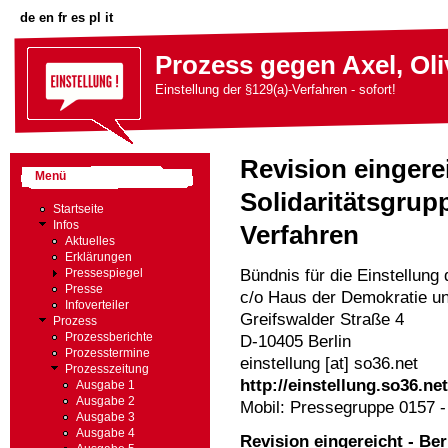
de
en
fr
es
pl
it
Prozess gegen Axel, Oli
Einstellung der §129(a)-Verfahren - sofort!
Revision eingerei
Menü
Solidaritätsgrupp
Startseite
Infos
Verfahren
Aktuelles
Erklärungen
Bündnis für die Einstellung
Pressespiegel
Presse
c/o Haus der Demokratie u
Infoverteiler
Greifswalder Straße 4
Prozess
Prozessberichte
D-10405 Berlin
Prozesstermine
einstellung [at] so36.net
Prozesszeitung
http://einstellung.so36.net
Ausgabe 1
Ausgabe 2
Mobil: Pressegruppe 0157 -
Ausgabe 3
Ausgabe 4
Revision eingereicht - Ber