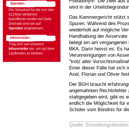
Pseudonym "Die zwei aus d
Spenden
wird in der Urteilsbegründun
Die Soliarbeit für die von den
§129(a)-Verfahren
Das Kammergericht stützt 
betroffenen kostet viel Geld.
Spuren. Während des Prozes
Deshalb sind wir auf
Spenden
angewiesen.
wiederholt auf mögliche V
Handhabung der Asservate 
Infoverteiler
belegt ein am vergangenen
Trag dich auf unserem
BKA. Darin heisst es: Es ha
Infoverteiler
ein, um auf dem
Laufenden zu bleiben.
Verunreinigungen von Asser
"trotz aller Vorsichtsmaßna
Einer dieser Fälle hat sich
Axel, Florian und Oliver f
Der BGH braucht erfahrung
angemahnten Rechtsfehler 
stattgegeben wird, gibt es
endlich die Möglichkeit für e
Schüler vom Bündnis für die
Quelle: Einstellungsbündnis