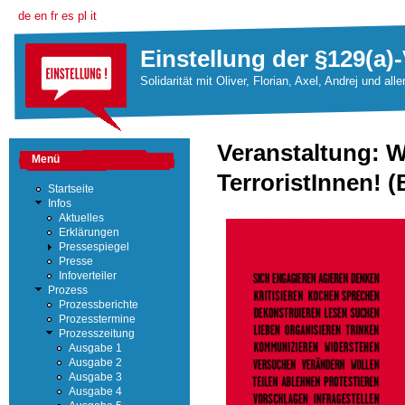
de
en
fr
es
pl
it
Einstellung der §129(a)-
Solidarität mit Oliver, Florian, Axel, Andrej und all
Veranstaltung: Wi
Menü
TerroristInnen! (
Startseite
Infos
Aktuelles
Erklärungen
Pressespiegel
Presse
Infoverteiler
Prozess
Prozessberichte
Prozesstermine
Prozesszeitung
Ausgabe 1
Ausgabe 2
Ausgabe 3
Ausgabe 4