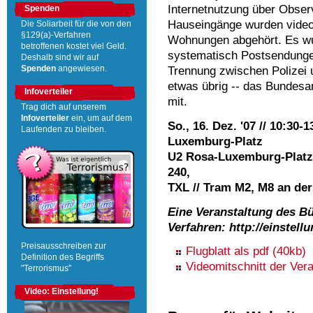
Internetnutzung über Observ
Spenden
Hauseingänge wurden video
Die Soliarbeit für die von den
§129(a)-Verfahren
Wohnungen abgehört. Es 
betroffenen kostet viel Geld.
systematisch Postsendungen
Deshalb sind wir auf
Trennung zwischen Polizei 
Spenden
angewiesen.
etwas übrig -- das Bundesa
Infoverteiler
mit.
Trag dich auf unserem
Infoverteiler
ein, um auf dem
So., 16. Dez. '07 // 10:30
Laufenden zu bleiben.
Luxemburg-Platz
U2 Rosa-Luxemburg-Platz /
240,
TXL // Tram M2, M8 an der
Eine Veranstaltung des Bü
Verfahren: http://einstell
Preisausschreiben zur
Flugblatt als pdf (40kb)
Definition des Begriffs
Videomitschnitt der Ver
"Terrorismus"
Video: Einstellung!