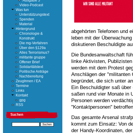
Ausgabe 5
Video-Podcast
Was tun
Unterstützungstext
Spenden
Material
Hintergrund
abgehörten Telefonen und e
Chronologie &
leben mit der Überwachung u
Konstrukt
Die mg-Verfahren
diskutieren Beschuldigte au
Über den §129a
Alles Terrorismus?
Die Bundesanwaltschaft füh
militante gruppe
linke Aktivisten, Publizist
Offener Brief
werden mit dem Protest ge
Solidaritätstext
Politische Anträge
Anschlägen der "militanten
Nachbereitung
begründet, die sich unter a
ZeugInnen / EA
Termine
Ein Beschuldigter saß über 
Links
saßen rund vier Monate in 
Kontakt
Personen werden verdächtig
gpg
RSS
"Kontaktpersonen" betroffen
Suchen
Das gesamte Arsenal stra
kommt zum Einsatz: Von de
der Handy-Koordinaten, der