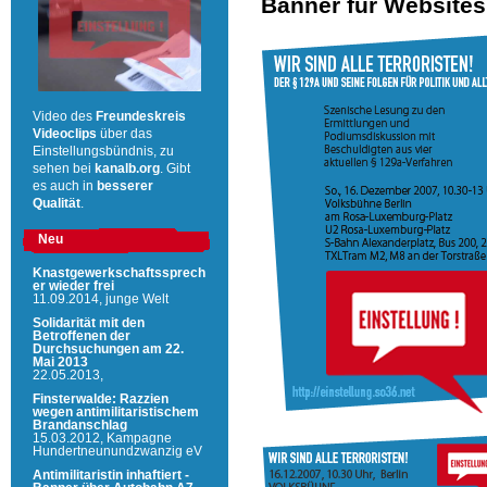
Banner für Websites
Video des
Freundeskreis
Videoclips
über das
Einstellungsbündnis, zu
sehen bei
kanalb.org
. Gibt
es auch in
besserer
Qualität
.
Neu
Knastgewerkschaftssprech
er wieder frei
11.09.2014,
junge Welt
Solidarität mit den
Betroffenen der
Durchsuchungen am 22.
Mai 2013
22.05.2013,
Finsterwalde: Razzien
wegen antimilitaristischem
Brandanschlag
15.03.2012,
Kampagne
Hundertneunundzwanzig eV
Antimilitaristin inhaftiert -