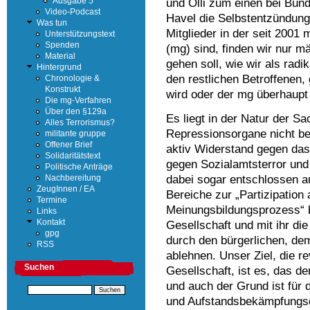
Ausgabe 5
und Olli zum einen bei Bun
Video-Podcast
Havel die Selbstentzündung
Was tun
Mitglieder in der seit 2001 
Unterstützungstext
Spenden
(mg) sind, finden wir nur 
Material
gehen soll, wie wir als radi
Hintergrund
den restlichen Betroffenen,
Chronologie &
Konstrukt
wird oder der mg überhaupt
Die mg-Verfahren
Über den §129a
Es liegt in der Natur der Sa
Alles Terrorismus?
Repressionsorgane nicht be
militante gruppe
Offener Brief
aktiv Widerstand gegen das
Solidaritätstext
gegen Sozialamtsterror und 
Politische Anträge
dabei sogar entschlossen 
Nachbereitung
ZeugInnen / EA
Bereiche zur „Partizipatio
Termine
Meinungsbildungsprozess“ b
Links
Kontakt
Gesellschaft und mit ihr di
gpg
durch den bürgerlichen, de
RSS
ablehnen. Unser Ziel, die r
Suchen
Gesellschaft, ist es, das d
und auch der Grund ist für 
und Aufstandsbekämpfungsd