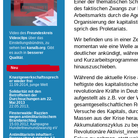
Einer der thematischen Sch
des faktischen Zwangs zur 
Arbeitsmarkts durch die Age
Organisierung der kapitalis
sprich des Proletariats.
Video des
Freundeskreis
Videoclips
über das
Wir befinden uns in einer Ze
Einstellungsbündnis, zu
momentan wie eine Welle a
sehen bei
kanalb.org
. Gibt
deutlicher ankündigt, währe
es auch in
besserer
Qualität
.
und Kurzarbeitsprogrammen
hinauszuschieben.
Neu
Während die aktuelle Krise
Knastgewerkschaftssprech
er wieder frei
heftigste des kapitalistisc
11.09.2014,
junge Welt
revolutionäre Kräfte in Deu
Solidarität mit den
Betroffenen der
aufgestellt als z.B. vor der
Durchsuchungen am 22.
Mai 2013
gesamtgesellschaftlichen R
22.05.2013,
Versuche des Kapitals, dur
Finsterwalde: Razzien
wegen antimilitaristischem
Massen aus der Krise her
Brandanschlag
Akkumulationszyklus zu begi
15.03.2012,
Kampagne
Hundertneunundzwanzig eV
Revolutionäre Aktivist_in
Antimilitaristin inhaftiert -