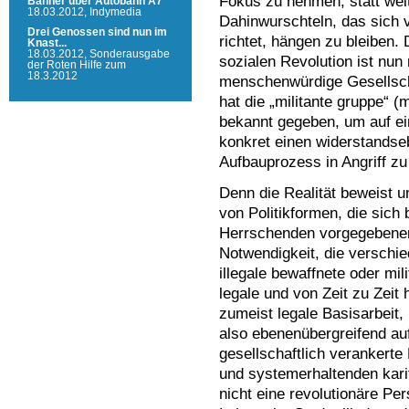
Fokus zu nehmen, statt weit
Banner über Autobahn A7
18.03.2012,
Indymedia
Dahinwurschteln, das sich v
Drei Genossen sind nun im
richtet, hängen zu bleiben.
Knast...
18.03.2012,
Sonderausgabe
sozialen Revolution ist nun
der Roten Hilfe zum
18.3.2012
menschenwürdige Gesellscha
hat die „militante gruppe“ (
bekannt gegeben, um auf e
konkret einen widerstandse
Aufbauprozess in Angriff z
Denn die Realität beweist u
von Politikformen, die sic
Herrschenden vorgegebenen
Notwendigkeit, die verschie
illegale bewaffnete oder mil
legale und von Zeit zu Zeit
zumeist legale Basisarbeit,
also ebenenübergreifend au
gesellschaftlich verankert
und systemerhaltenden karit
nicht eine revolutionäre Per