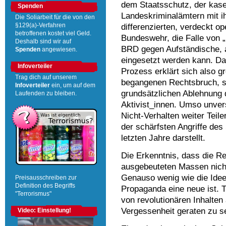
dem Staatsschutz, der kaser
Spenden
Landeskriminalämtern mit i
Die Soliarbeit für die von den
differenzierten, verdeckt o
§129(a)-Verfahren
betroffenen kostet viel Geld.
Bundeswehr, die Falle von 
Deshalb sind wir auf
BRD gegen Aufständische, a
Spenden
angewiesen.
eingesetzt werden kann. D
Infoverteiler
Prozess erklärt sich also g
Trag dich auf unserem
begangenen Rechtsbruch, s
Infoverteiler
ein, um auf dem
grundsätzlichen Ablehnung d
Laufenden zu bleiben.
Aktivist_innen. Umso unver
Nicht-Verhalten weiter Teil
der schärfsten Angriffe des 
letzten Jahre darstellt.
Die Erkenntnis, dass die R
ausgebeuteten Massen nicht 
Genauso wenig wie die Idee
Preisausschreiben zur
Definition des Begriffs
Propaganda eine neue ist. Tr
"Terrorismus"
von revolutionären Inhalten 
Vergessenheit geraten zu se
Video: Einstellung!