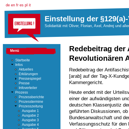
de
en
fr
es
pl
it
Einstellung der §129(a)-
Solidarität mit Oliver, Florian, Axel, Andrej und all
Redebeitrag der 
Menü
Revolutionären A
Startseite
Infos
Redebeitrag der Antifaschis
Aktuelles
Erklärungen
[arab] auf der Tag-X-Kundg
Pressespiegel
Kammergericht.
Presse
Infoverteiler
Heute endet mit der Urteil
Prozess
Prozessberichte
einer der aufwändigsten und
Prozesstermine
deutschen Klassenjustiz der 
Prozesszeitung
geführten Diskussionen, ob
Ausgabe 1
Ausgabe 2
Bundesanwaltschaft und dem
Ausgabe 3
Verfassungsschutz für den 
Ausgabe 4