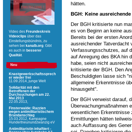
hätten.
BGH: Keine ausreichende
Der BGH kritisierte nun mas
es von Beginn an keine au
Video des
Freundeskreis
Bereits bei der ersten Ano
Videoclips
über das
Einstellungsbündnis, zu
ausreichender Tatverdacht
sehen bei
kanalb.org
. Gibt
Verfassungsschutzes, auf 
es auch in
besserer
Qualität
.
auf Anregung des BKA hin 
habe, seien nicht ausreich
Neu
kritisierte der BGH. Den A
Knastgewerkschaftssprech
Beschuldigten lasse sich "
er wieder frei
11.09.2014,
junge Welt
allgemeine Erkenntnisse übe
Solidarität mit den
hinausgeht".
Betroffenen der
Durchsuchungen am 22.
Mai 2013
Der BGH verweist darauf, 
22.05.2013,
Überwachungmaßnahmen erg
Finsterwalde: Razzien
wesentlichen Erkenntnisse z
wegen antimilitaristischem
Brandanschlag
Ermittlungen hätten teilwei
15.03.2012,
Kampagne
Hundertneunundzwanzig eV
auch Auffassung des Gene
Antimilitaristin inhaftiert -
sei. Daneben kritisieren die