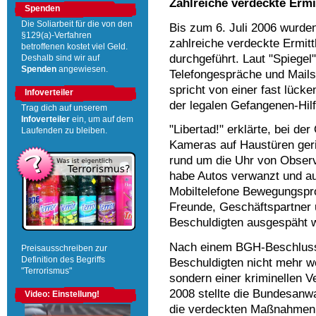
Zahlreiche verdeckte Ermi
Spenden
Die Soliarbeit für die von den
Bis zum 6. Juli 2006 wurde
§129(a)-Verfahren
zahlreiche verdeckte Ermit
betroffenen kostet viel Geld.
durchgeführt. Laut "Spiege
Deshalb sind wir auf
Spenden
angewiesen.
Telefongespräche und Mails
spricht von einer fast lück
Infoverteiler
der legalen Gefangenen-Hilf
Trag dich auf unserem
Infoverteiler
ein, um auf dem
"Libertad!" erklärte, bei d
Laufenden zu bleiben.
Kameras auf Haustüren geri
rund um die Uhr von Obser
habe Autos verwanzt und au
Mobiltelefone Bewegungsprof
Freunde, Geschäftspartner 
Beschuldigten ausgespäht 
Nach einem BGH-Beschluss
Preisausschreiben zur
Definition des Begriffs
Beschuldigten nicht mehr w
"Terrorismus"
sondern einer kriminellen V
2008 stellte die Bundesanwa
Video: Einstellung!
die verdeckten Maßnahmen 