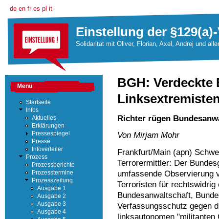
de
en
fr
es
pl
it
Einstellung der §129(a)-
Solidarität mit Oliver, Florian, Axel, Andrej und all
BGH: Verdeckte 
Menü
Linksextremisten
Startseite
Infos
Richter rügen Bundesanwa
Aktuelles
Erklärungen
Pressespiegel
Von Mirjam Mohr
Presse
Infoverteiler
Frankfurt/Main (apn) Schwe
Prozess
Terrorermittler: Der Bundes
Prozessberichte
umfassende Observierung ve
Prozesstermine
Prozesszeitung
Terroristen für rechtswidrig
Ausgabe 1
Bundesanwaltschaft, Bunde
Ausgabe 2
Ausgabe 3
Verfassungsschutz gegen dre
Ausgabe 4
linksautonomen "militanten