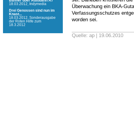
Banner über Autobahn A7
18.03.2012,
Indymedia
Überwachung ein BKA-Gutac
Drei Genossen sind nun im
Verfassungsschutzes entge
Knast...
18.03.2012,
Sonderausgabe
worden sei.
der Roten Hilfe zum
18.3.2012
Quelle: ap | 19.06.2010