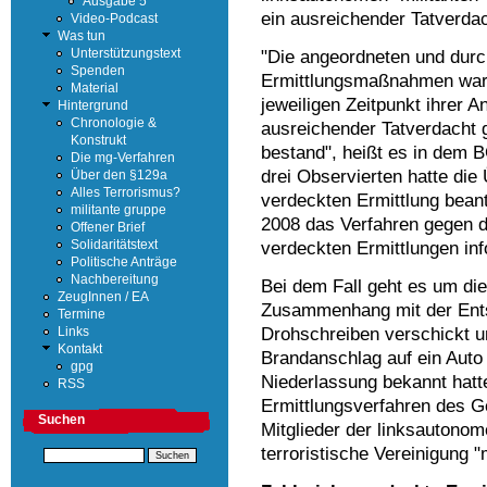
Ausgabe 5
ein ausreichender Tatverda
Video-Podcast
Was tun
"Die angeordneten und durc
Unterstützungstext
Spenden
Ermittlungsmaßnahmen waren
Material
jeweiligen Zeitpunkt ihrer 
Hintergrund
Chronologie &
ausreichender Tatverdacht 
Konstrukt
bestand", heißt es in dem 
Die mg-Verfahren
drei Observierten hatte die
Über den §129a
Alles Terrorismus?
verdeckten Ermittlung bean
militante gruppe
2008 das Verfahren gegen die
Offener Brief
verdeckten Ermittlungen inf
Solidaritätstext
Politische Anträge
Nachbereitung
Bei dem Fall geht es um die
ZeugInnen / EA
Zusammenhang mit der Ent
Termine
Drohschreiben verschickt u
Links
Kontakt
Brandanschlag auf ein Auto 
gpg
Niederlassung bekannt hatt
RSS
Ermittlungsverfahren des G
Suchen
Mitglieder der linksautono
terroristische Vereinigung 