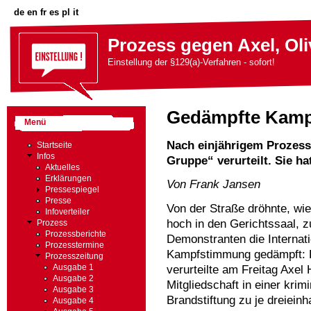
de
en
fr
es
pl
it
Prozess gegen Axel, Oli
Einstellung der §129(a)-Verfahren - sofort!
Gedämpfte Kam
Menü
Nach einjährigem Prozess 
Startseite
Infos
Gruppe“ verurteilt. Sie h
Aktuelles
Erklärungen
Von Frank Jansen
Pressespiegel
Presse
Von der Straße dröhnte, w
Infoverteiler
hoch in den Gerichtssaal, 
Prozess
Prozessberichte
Demonstranten die Internati
Prozesstermine
Kampfstimmung gedämpft: D
Prozesszeitung
verurteilte am Freitag Axel
Ausgabe 1
Ausgabe 2
Mitgliedschaft in einer krim
Ausgabe 3
Brandstiftung zu je dreieinh
Ausgabe 4