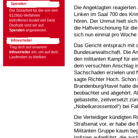
Spenden
Die Angeklagten reagierten 
Die Soliarbeit für die von den
Linken im Saal 700 des Krim
§129(a)-Verfahren
hören. Der Unmut hielt sich
betroffenen kostet viel Geld.
Deshalb sind wir auf
die Haftverschonung für die
Spenden
angewiesen.
sich nun einmal pro Woche 
Infoverteiler
Das Gericht entsprach mit d
Trag dich auf unserem
Bundesanwaltschaft. Die An
Infoverteiler
ein, um auf dem
Laufenden zu bleiben.
den militanten Kampf für ei
dem versuchten Anschlag im
Sachschaden erzielen und 
sagte Richter Hoch. Schon 
Brandenburg/Havel hatte die
beobachtet und abgehört. Al
gebastelte, zeitversetzt zü
„Nobelkarossentod“) bei Fah
Die Verteidiger kündigten R
Strafsenat vor, er habe die 
Militanten Gruppe kaum beg
Indizien aufgeführt, die au