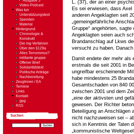
Ausgabe 5
L. (37), der an einer psychis
Video-Podcast
Es sei erwiesen, dass Axel 
Was tun
anderen Angeklagten seit 20
Unterstützungstext
Spenden
„gemeingefährliche Anschlag
Material
Gruppe“ angehörten, sagte 
Hintergrund
Angeklagten seien auch schu
Chronologie &
Konstrukt
Brandanschlag auf Lkws de
Die mg-Verfahren
versucht zu haben. Danach 
Über den §129a
Alles Terrorismus?
Damit endete der mehr als e
militante gruppe
Offener Brief
erstmals die seit 2001 in 
Solidaritätstext
ungreifbar erscheinende M
Politische Anträge
Nachbereitung
habe mindestens 25 Branda
ZeugInnen / EA
Gesamtschaden von 840 000 
Termine
zwischen 2001 und dem Zei
Links
Kontakt
„eine der aktivsten und gef
gpg
gewesen. Der Richter beton
RSS
Beteiligung an Anschlägen 
Suchen
nicht nachzuweisen sei – a
sich in Kenntnis der Taten
„kommunistische Weltgesell