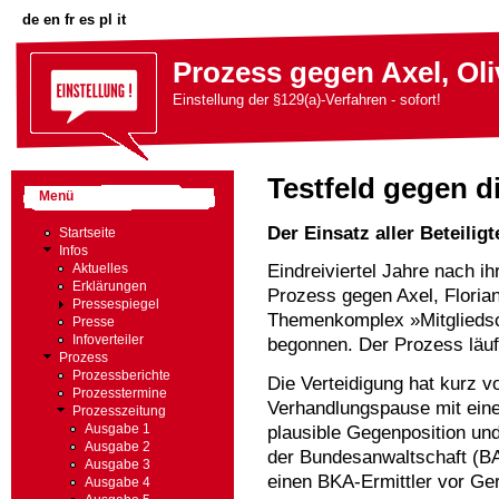
de
en
fr
es
pl
it
Prozess gegen Axel, Oli
Einstellung der §129(a)-Verfahren - sofort!
Testfeld gegen di
Menü
Der Einsatz aller Beteili
Startseite
Infos
Eindreiviertel Jahre nach i
Aktuelles
Erklärungen
Prozess gegen Axel, Floria
Pressespiegel
Themenkomplex »Mitgliedsch
Presse
Infoverteiler
begonnen. Der Prozess läuft
Prozess
Prozessberichte
Die Verteidigung hat kurz v
Prozesstermine
Verhandlungspause mit ein
Prozesszeitung
plausible Gegenposition un
Ausgabe 1
Ausgabe 2
der Bundesanwaltschaft (BA
Ausgabe 3
einen BKA-Ermittler vor Ger
Ausgabe 4