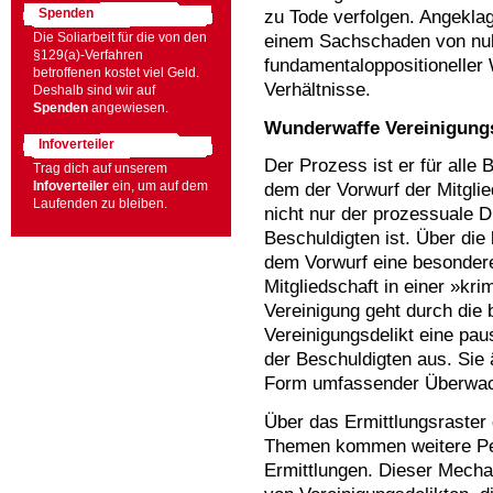
zu Tode verfolgen. Angeklag
Spenden
einem Sachschaden von null 
Die Soliarbeit für die von den
§129(a)-Verfahren
fundamentaloppositioneller
betroffenen kostet viel Geld.
Verhältnisse.
Deshalb sind wir auf
Spenden
angewiesen.
Wunderwaffe Vereinigungs
Infoverteiler
Der Prozess ist er für alle B
Trag dich auf unserem
Infoverteiler
ein, um auf dem
dem der Vorwurf der Mitglie
Laufenden zu bleiben.
nicht nur der prozessuale 
Beschuldigten ist. Über di
dem Vorwurf eine besonder
Mitgliedschaft in einer »kri
Vereinigung geht durch die 
Vereinigungsdelikt eine pa
der Beschuldigten aus. Sie 
Form umfassender Überwa
Über das Ermittlungsraster
Themen kommen weitere Pe
Ermittlungen. Dieser Mech