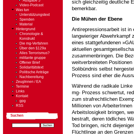
Ausgabe 5
sich gleichzeitig deutlich
Video-Podcast
bemerkbar.
Was tun
Unterstützungstext
Die Mühen der Ebene
Spenden
Material
Antirepressionsarbeit ist in
Hintergrund
Chronologie &
langwieriger Abwehrkampf 
Konstrukt
eines stattgefundenen »GAUs
Die mg-Verfahren
aktuellen gesamtgesellschaf
Über den §129a
Alles Terrorismus?
zusammenbringen. Die Bezü
militante gruppe
weitverbreiteten Positione
Offener Brief
Solidaritätstext
Solibündnis selbst hergest
Politische Anträge
Prozess sind eher die Aus
Nachbereitung
ZeugInnen / EA
Während die radikale Linke 
Termine
Links
mg- Prozess schwertut, re
Kontakt
zum strafrechtlichen Exempe
gpg
Millionen von ArbeiterInnen
RSS
Arbeitslosigkeit bringen, we
Suchen
bestraft, deren tödliches W
Tod bringen, nicht diejenig
Flüchtlinge an den Grenze