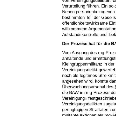
von Vereinigungsdelikten, di
Verurteilung führen. Ein sol
Neben personenbezogenen Er
bestimmten Teil der Gesell
öffentlichkeitswirksame Ein
willkommene Argumentation
Aufstandskontrolle und -be
Der Prozess hat für die B
Vom Ausgang des mg-Prozes
anhaltende und ermittlungst
Kleingruppenmilitanz in der
Vereinigungsdelikt gewertet
noch als legitimes Streikm
angesehen wird, könnte da
Überwachungsarsenal des §1
die BAW im mg-Prozess dur
Vereinigung« festgeschriebe
Vereinigungsdelikten zugel
geringfügigen Straftaten zu
militante Aktionen als mg-