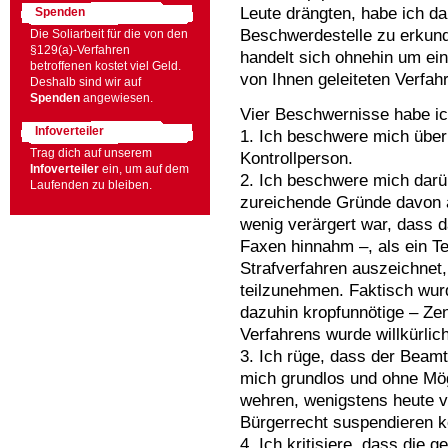
Leute drängten, habe ich da
Spenden
Beschwerdestelle zu erkund
Die Soliarbeit für die von den
§129(a)-Verfahren
handelt sich ohnehin um ei
betroffenen kostet viel Geld.
von Ihnen geleiteten Verfahr
Deshalb sind wir auf
Spenden
angewiesen.
Vier Beschwernisse habe ic
Infoverteiler
1. Ich beschwere mich über
Trag dich auf unserem
Kontrollperson.
Infoverteiler
ein, um auf dem
2. Ich beschwere mich darü
Laufenden zu bleiben.
zureichende Gründe davon a
wenig verärgert war, dass da
Faxen hinnahm –, als ein Tei
Strafverfahren auszeichnet
teilzunehmen. Faktisch wur
dazuhin kropfunnötige – Zen
Verfahrens wurde willkürlic
3. Ich rüge, dass der Beamt
mich grundlos und ohne Mög
wehren, wenigstens heute 
Bürgerrecht suspendieren k
4. Ich kritisiere, dass die 