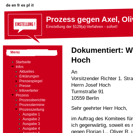
de
en
fr
es
pl
it
Prozess gegen Axel, Oli
Einstellung der §129(a)-Verfahren - sofort!
Dokumentiert: Wo
Menü
Hoch
Startseite
Infos
An
Aktuelles
Erklärungen
Vorsitzender Richter 1. St
Pressespiegel
Herrn Josef Hoch
Presse
Turmstraße 91
Infoverteiler
Prozess
10559 Berlin
Prozessberichte
Prozesstermine
Sehr geehrter Herr Hoch,
Prozesszeitung
Ausgabe 1
im Auftrag des Komitees fü
Ausgabe 2
Ausgabe 3
ich gegenwärtig, soweit es 
Ausgabe 4
gegen Florian L., Oliver R. 