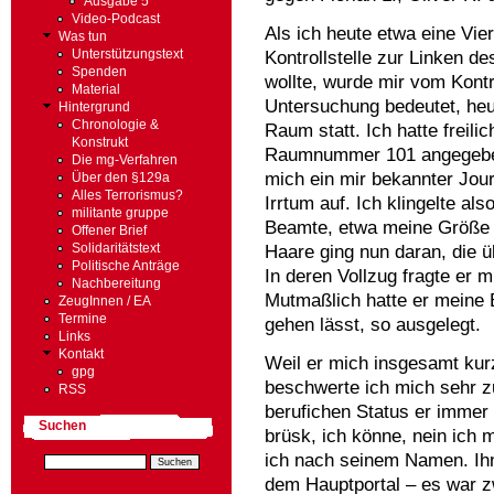
Ausgabe 5
Video-Podcast
Als ich heute etwa eine Vier
Was tun
Kontrollstelle zur Linken d
Unterstützungstext
Spenden
wollte, wurde mir vom Kontr
Material
Untersuchung bedeutet, heu
Hintergrund
Chronologie &
Raum statt. Ich hatte freili
Konstrukt
Raumnummer 101 angegeben.
Die mg-Verfahren
mich ein mir bekannter Jour
Über den §129a
Alles Terrorismus?
Irrtum auf. Ich klingelte al
militante gruppe
Beamte, etwa meine Größe 1
Offener Brief
Haare ging nun daran, die 
Solidaritätstext
Politische Anträge
In deren Vollzug fragte er 
Nachbereitung
Mutmaßlich hatte er meine
ZeugInnen / EA
Termine
gehen lässt, so ausgelegt.
Links
Kontakt
Weil er mich insgesamt kur
gpg
beschwerte ich mich sehr z
RSS
berufichen Status er immer
Suchen
brüsk, ich könne, nein ich 
ich nach seinem Namen. Ihn
dem Hauptportal – es war z