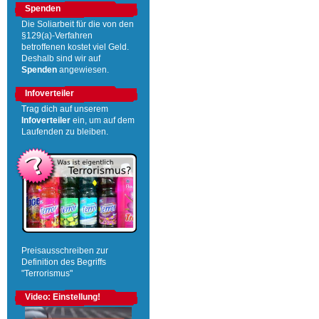
Spenden
Die Soliarbeit für die von den
§129(a)-Verfahren
betroffenen kostet viel Geld.
Deshalb sind wir auf
Spenden
angewiesen.
Infoverteiler
Trag dich auf unserem
Infoverteiler
ein, um auf dem
Laufenden zu bleiben.
Preisausschreiben zur
Definition des Begriffs
"Terrorismus"
Video: Einstellung!