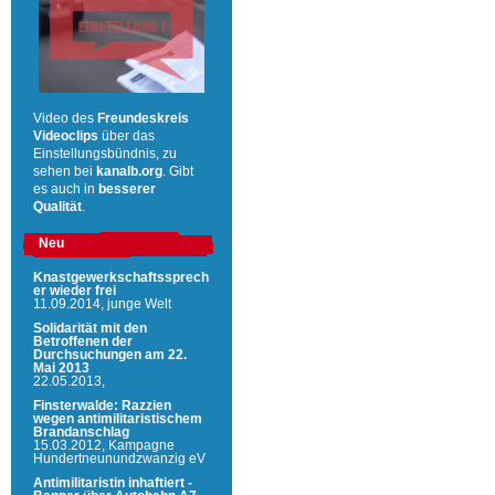
Video des
Freundeskreis
Videoclips
über das
Einstellungsbündnis, zu
sehen bei
kanalb.org
. Gibt
es auch in
besserer
Qualität
.
Neu
Knastgewerkschaftssprech
er wieder frei
11.09.2014,
junge Welt
Solidarität mit den
Betroffenen der
Durchsuchungen am 22.
Mai 2013
22.05.2013,
Finsterwalde: Razzien
wegen antimilitaristischem
Brandanschlag
15.03.2012,
Kampagne
Hundertneunundzwanzig eV
Antimilitaristin inhaftiert -