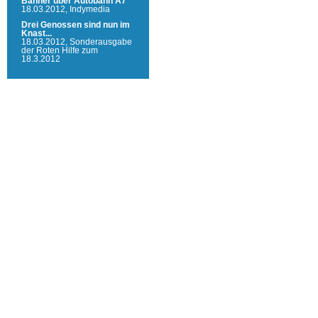
Banner über Autobahn A7
18.03.2012,
Indymedia
Drei Genossen sind nun im
Knast...
18.03.2012,
Sonderausgabe
der Roten Hilfe zum
18.3.2012