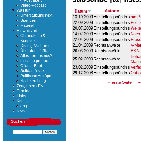
Ausgabe 5
Video-Podcast
AutorIn
Was tun
Datum
Unterstützungstext
13.10.2009
Einstellungsbündnis
mg-Pr
Spenden
22.09.2009
Einstellungsbündnis
Polit
Material
20.07.2009
Einstellungsbündnis
Weite
Hintergrund
14.07.2009
Einstellungsbündnis
Nach 
Chronologie &
22.04.2009
Einstellungsbündnis
Press
Konstrukt
21.04.2009
Rechtsanwälte
V-Man
Die mg-Verfahren
26.03.2009
Rechtsanwälte
BKA-Z
Über den §129a
Alles Terrorismus?
Befra
25.02.2009
Rechtsanwälte
militante gruppe
Mann-
Offener Brief
23.02.2009
Einstellungsbündnis
Verfa
Solidaritätstext
29.12.2008
Einstellungsbündnis
Out o
Politische Anträge
Nachbereitung
« erste Seite
‹ 
ZeugInnen / EA
Termine
Links
Kontakt
gpg
RSS
Suchen