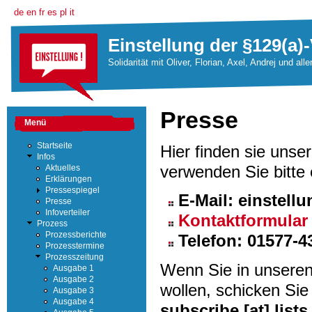
de
en
fr
es
pl
it
Einstellung der §129(a)-
Solidarität mit Oliver, Florian, Axel, Andrej und all
Presse
Menü
Startseite
Hier finden sie unse
Infos
verwenden Sie bitte 
Aktuelles
Erklärungen
Pressespiegel
E-Mail: einstellu
Presse
Infoverteiler
Kontaktformular
Prozess
Prozessberichte
Telefon: 01577-4
Prozesstermine
Prozesszeitung
Wenn Sie in unsere
Ausgabe 1
Ausgabe 2
wollen, schicken Sie
Ausgabe 3
Ausgabe 4
subscribe [at] lists