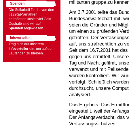
militanten gruppe zu kennen
Spenden
Die Soliarbeit für die von den
Am 3.7.2001 teilte das Bun
§129(a)-Verfahren
Bundesanwaltschaft mit, wir –
betroffenen kostet viel Geld.
Deshalb sind wir auf
seien die Gründer und Mitgli
Spenden
angewiesen.
um einen zu prüfenden Verd
getroffen. Der Verfassungs
Infoverteiler
auf, uns strafrechtlich zu ve
Trag dich auf unserem
Infoverteiler
ein, um auf dem
Seit dem 16.7.2001 hat das
Laufenden zu bleiben.
gegen uns ermittelt: Unser
Tag und Nacht gefilmt, unse
verwanzt und mit Peilsende
wurden kontrolliert. Wir wurd
verfolgt. Schließlich wurd
durchsucht, unsere Comput
analysiert.
Das Ergebnis: Das Ermittl
eingestellt, weil der Anfang
Der Anfangsverdacht, das w
Verfassungsschutzes.