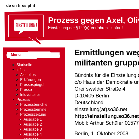
de
en
fr
es
pl
it
Prozess gegen Axel, Oli
Einstellung der §129(a)-Verfahren - sofort!
Ermittlungen we
Menü
militanten gruppe
Startseite
Infos
Bündnis für die Einstellung
Aktuelles
Erklärungen
c/o Haus der Demokratie u
Pressespiegel
Greifswalder Straße 4
Presse
D-10405 Berlin
Infoverteiler
Prozess
Deutschland
Prozessberichte
einstellung(at)so36.net
Prozesstermine
Prozesszeitung
http://einstellung.so36.net
Ausgabe 1
Mobil: Arthur Schüler 0157
Ausgabe 2
Ausgabe 3
Berlin, 1. Oktober 2008
Ausgabe 4