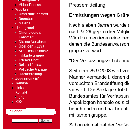
Ausgabe 5
Pressemitteilung
Video-Podcast
Was tun
Ermittlungen wegen Gründ
Unterstützungstext
Spenden
Material
Nach sieben Jahren wurde a
Hintergrund
nach §129 gegen drei Mitglied
Chronologie &
Wir dokumentieren eine pers
Konstrukt
Die mg-Verfahren
denen die Bundesanwaltscha
Über den §129a
gruppe vorwarf:
Alles Terrorismus?
militante gruppe
"Der Verfassungsschutz mu
Offener Brief
Solidaritätstext
Politische Anträge
Seit dem 25.9.2008 wird vo
Nachbereitung
Männer verhandelt, denen d
ZeugInnen / EA
versuchten Brandstiftung die
Termine
Links
vorwirft. Die Anklage stütz
Kontakt
Bundesamtes für Verfassung
gpg
Angeklagten handele es sic
RSS
berichtenden und nachrichte
Suchen
militanten gruppe.
Schon einmal hat der Verfa