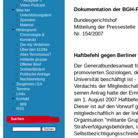
Ausgabe 5
Video-Podcast
Dokumentation der BGH-P
Was tun
Unterstützungstext
Bundesgerichtshof
Spenden
Material
Mitteilung der Pressestelle
Hintergrund
Nr. 154/2007
Chronologie &
Konstrukt
Die mg-Verfahren
Über den §129a
Haftbefehl gegen Berline
Alles Terrorismus?
militante gruppe
Offener Brief
Der Generalbundesanwalt fü
Solidaritätstext
promovierten Soziologen, de
Politische Anträge
Universität beschäftigt ist 
Nachbereitung
ZeugInnen / EA
Verdachts der Mitgliedschaft
Termine
seinen Antrag hatte der Erm
Links
am 1. August 2007 Haftbefe
Kontakt
gpg
Dieser ist auf den Vorwurf 
RSS
mitgliedschaftlich an der l
Suchen
Organisation "militante Grup
Strafverfolgungsbehörden, 
Selbstbezichtigungsschreib