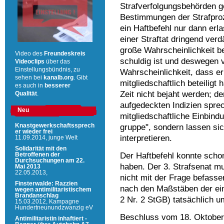
Strafverfolgungsbehörden g
Bestimmungen der Strafpro
ein Haftbefehl nur dann er
einer Straftat dringend verdä
große Wahrscheinlichkeit b
Video des
Freundeskreis
schuldig ist und deswegen v
Videoclips
über das
Einstellungsbündnis, zu
Wahrscheinlichkeit, dass er
sehen bei
kanalb.org
. Gibt
mitgliedschaftlich beteiligt
es auch in
besserer
Zeit nicht bejaht werden; de
Qualität
.
aufgedeckten Indizien sprec
Neu
mitgliedschaftliche Einbindu
gruppe", sondern lassen si
Knastgewerkschaftssprech
er wieder frei
interpretieren.
11.09.2014,
junge Welt
Solidarität mit den
Der Haftbefehl konnte sch
Betroffenen der
Durchsuchungen am 22.
haben. Der 3. Strafsenat m
Mai 2013
22.05.2013,
nicht mit der Frage befassen
Finsterwalde: Razzien
nach den Maßstäben der eins
wegen antimilitaristischem
Brandanschlag
2 Nr. 2 StGB) tatsächlich um
15.03.2012,
Kampagne
Hundertneunundzwanzig eV
Beschluss vom 18. Oktober
Antimilitaristin inhaftiert -