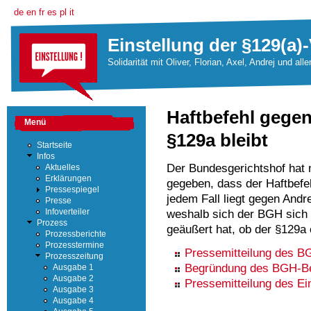
de
en
fr
es
pl
it
Einstellung der §129(a)-
Solidarität mit Oliver, Florian, Axel, Andrej und all
Haftbefehl gegen
Menü
§129a bleibt
Startseite
Infos
Der Bundesgerichtshof hat 
Aktuelles
Erklärungen
gegeben, dass der Haftbefe
Pressespiegel
jedem Fall liegt gegen Andre
Presse
weshalb sich der BGH sich 
Infoverteiler
Prozess
geäußert hat, ob der §129a e
Prozessberichte
Prozesstermine
Pressemitteilung des B
Prozesszeitung
Begründung des BGH-B
Ausgabe 1
Ausgabe 2
Pressemitteilung des Ei
Ausgabe 3
Ausgabe 4