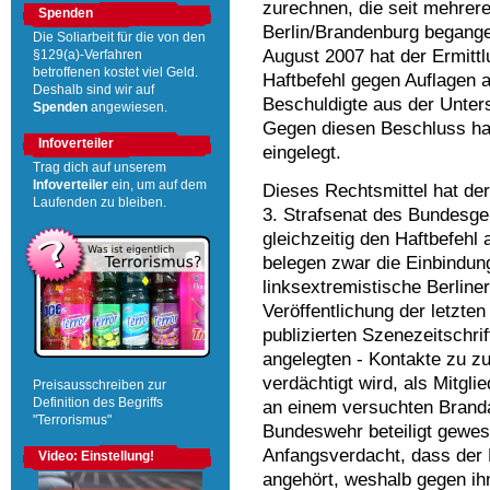
zurechnen, die seit mehrer
Spenden
Berlin/Brandenburg begange
Die Soliarbeit für die von den
August 2007 hat der Ermitt
§129(a)-Verfahren
betroffenen kostet viel Geld.
Haftbefehl gegen Auflagen a
Deshalb sind wir auf
Beschuldigte aus der Unter
Spenden
angewiesen.
Gegen diesen Beschluss ha
Infoverteiler
eingelegt.
Trag dich auf unserem
Infoverteiler
ein, um auf dem
Dieses Rechtsmittel hat de
Laufenden zu bleiben.
3. Strafsenat des Bundesg
gleichzeitig den Haftbefehl
belegen zwar die Einbindung
linksextremistische Berline
Veröffentlichung der letzt
publizierten Szenezeitschrif
angelegten - Kontakte zu z
verdächtigt wird, als Mitgli
Preisausschreiben zur
Definition des Begriffs
an einem versuchten Branda
"Terrorismus"
Bundeswehr beteiligt gewes
Anfangsverdacht, dass der 
Video: Einstellung!
angehört, weshalb gegen ih