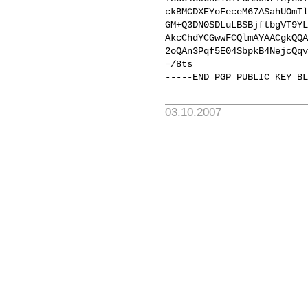
ckBMCDXEYoFeceM67ASahUOmTl
GM+Q3DN0SDLuLBSBjftbgVT9YL
AkcChdYCGwwFCQlmAYAACgkQQA
2oQAn3Pqf5E04SbpkB4NejcQqv
=/8ts

03.10.2007