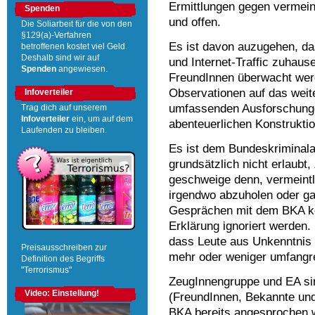
Ermittlungen gegen vermein
Spenden
und offen.
Die Soliarbeit für die von den
§129(a)-Verfahren
Es ist davon auzugehen, da
betroffenen kostet viel Geld.
Deshalb sind wir auf
und Internet-Traffic zuhause
Spenden
angewiesen.
FreundInnen überwacht wer
Observationen auf das weit
Infoverteiler
umfassenden Ausforschunge
Trag dich auf unserem
Infoverteiler
ein, um auf dem
abenteuerlichen Konstruktio
Laufenden zu bleiben.
Es ist dem Bundeskriminala
grundsätzlich nicht erlaub
geschweige denn, vermeintl
irgendwo abzuholen oder g
Gesprächen mit dem BKA kö
Erklärung ignoriert werden.
dass Leute aus Unkenntnis 
Preisausschreiben zur
mehr oder weniger umfangr
Definition des Begriffs
"Terrorismus"
ZeugInnengruppe und EA si
Video: Einstellung!
(FreundInnen, Bekannte und
BKA bereits angesprochen 