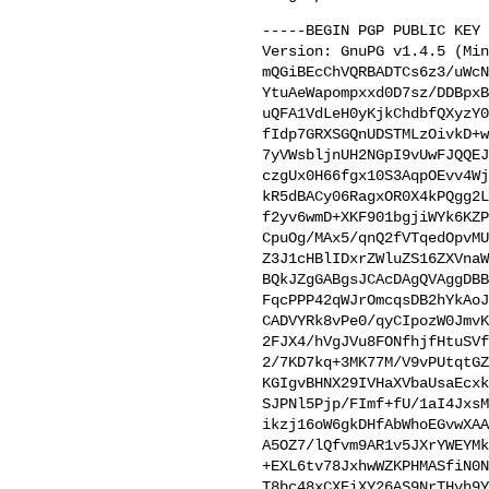
-----BEGIN PGP PUBLIC KEY 
Version: GnuPG v1.4.5 (Min
mQGiBEcChVQRBADTCs6z3/uWcN
YtuAeWapompxxd0D7sz/DDBpxB
uQFA1VdLeH0yKjkChdbfQXyzY0
fIdp7GRXSGQnUDSTMLzOivkD+w
7yVWsbljnUH2NGpI9vUwFJQQEJ
czgUx0H66fgx10S3AqpOEvv4Wj
kR5dBACy06RagxOR0X4kPQgg2L
f2yv6wmD+XKF901bgjiWYk6KZP
CpuOg/MAx5/qnQ2fVTqedOpvMU
Z3J1cHBlIDxrZWluZS16ZXVnaW
BQkJZgGABgsJCAcDAgQVAggDBB
FqcPPP42qWJrOmcqsDB2hYkAoJ
CADVYRk8vPe0/qyCIpozW0JmvK
2FJX4/hVgJVu8FONfhjfHtuSVf
2/7KD7kq+3MK77M/V9vPUtqtGZ
KGIgvBHNX29IVHaXVbaUsaEcxk
SJPNl5Pjp/FImf+fU/1aI4JxsM
ikzj16oW6gkDHfAbWhoEGvwXAA
A5OZ7/lQfvm9AR1v5JXrYWEYMk
+EXL6tv78JxhwWZKPHMASfiN0N
T8bc48xCXEiXY26AS9NrTHyh9Y