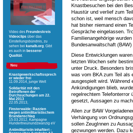
Knastbesuchen bei den Besc
Haustür und verlief zum Te
schon ist, weil mensch dav
hat bisher niemand einen 
Gespräche eingelassen. Tro
Video des
Freundeskreis
Videoclips
über das
Familienangehörige wurden 
Einstellungsbündnis, zu
Bundesanwaltschaft (BAW) 
sehen bei
kanalb.org
. Gibt
es auch in
besserer
Diese Entwicklungen waren 
Qualität
.
letzten Wochen sehr besti
Neu
unter Druck. Besonders bris
was vom BKA zum Teil als e
Knastgewerkschaftssprech
er wieder frei
ausgespielt wird. Während e
11.09.2014,
junge Welt
Ankündigungen blieb, wurde 
Solidarität mit den
Betroffenen der
regelrechtem Telefonterror
Durchsuchungen am 22.
Mai 2013
gesetzt, Aussagen zu mach
22.05.2013,
Finsterwalde: Razzien
Allen zur BAW Vorgeladenen
wegen antimilitaristischem
Brandanschlag
Verhängung von Ordnungsge
15.03.2012,
Kampagne
sollen ZeugInnen zu Aussa
Hundertneunundzwanzig eV
gezwungen werden. Dazu k
Antimilitaristin inhaftiert -