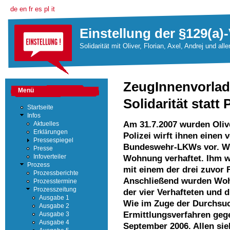
de
en
fr
es
pl
it
Einstellung der §129(a)-
Solidarität mit Oliver, Florian, Axel, Andrej und all
ZeugInnenvorlad
Menü
Solidarität statt 
Startseite
Infos
Am 31.7.2007 wurden Oliv
Aktuelles
Erklärungen
Polizei wirft ihnen einen
Pressespiegel
Bundeswehr-LKWs vor. Wei
Presse
Wohnung verhaftet. Ihm wi
Infoverteiler
Prozess
mit einem der drei zuvo
Prozessberichte
Anschließend wurden Woh
Prozesstermine
Prozesszeitung
der vier Verhafteten und 
Ausgabe 1
Wie im Zuge der Durchsuc
Ausgabe 2
Ermittlungsverfahren gege
Ausgabe 3
Ausgabe 4
September 2006. Allen sie