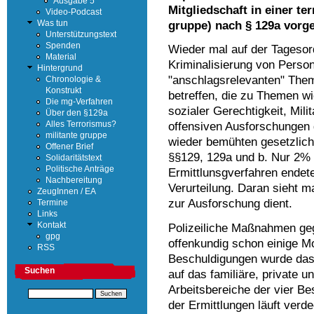
Ausgabe 5
Mitgliedschaft in einer te
Video-Podcast
gruppe) nach § 129a vorg
Was tun
Unterstützungstext
Spenden
Wieder mal auf der Tagesor
Material
Kriminalisierung von Perso
Hintergrund
"anschlagsrelevanten" Theme
Chronologie &
Konstrukt
betreffen, die zu Themen wi
Die mg-Verfahren
sozialer Gerechtigkeit, Mili
Über den §129a
Alles Terrorismus?
offensiven Ausforschungen 
militante gruppe
wieder bemühten gesetzlich
Offener Brief
§§129, 129a und b. Nur 2% a
Solidaritätstext
Politische Anträge
Ermittlunsgverfahren endete
Nachbereitung
Verurteilung. Daran sieht 
ZeugInnen / EA
zur Ausforschung dient.
Termine
Links
Kontakt
Polizeiliche Maßnahmen geg
gpg
offenkundig schon einige M
RSS
Beschuldigungen wurde das
Suchen
auf das familiäre, private u
Arbeitsbereiche der vier Be
der Ermittlungen läuft verd