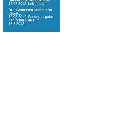
Banner über Autobahn A7
18.03.2012,
Indymedia
Drei Genossen sind nun im
Knast...
18.03.2012,
Sonderausgabe
der Roten Hilfe zum
18.3.2012