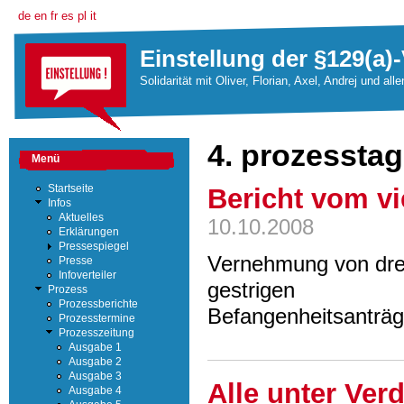
de
en
fr
es
pl
it
Einstellung der §129(a)-
Solidarität mit Oliver, Florian, Axel, Andrej und all
4. prozesstag
Menü
Bericht vom vi
Startseite
Infos
Aktuelles
10.10.2008
Erklärungen
Pressespiegel
Vernehmung von dre
Presse
Infoverteiler
gestrigen
Prozess
Prozessberichte
Befangenheitsanträ
Prozesstermine
Prozesszeitung
Ausgabe 1
Ausgabe 2
Ausgabe 3
Alle unter Ver
Ausgabe 4