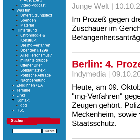
Ausgabe 5
Junge Welt | 10.10.
Video-Podcast
Was tun
Unterstützungstext
Im Prozeß gegen dre
Spenden
Material
Zuschauer im Gericht
Hintergrund
Befangenheitsanträ
Chronologie &
Konstrukt
Die mg-Verfahren
Über den §129a
Alles Terrorismus?
militante gruppe
Berlin: 4. Pro
Offener Brief
Solidaritätstext
Indymedia | 09.10.2
Politische Anträge
Nachbereitung
Heute, am 09. Oktobe
ZeugInnen / EA
Termine
"mg-Verfahren" gegen
Links
Kontakt
Zeugen gehört, Poli
gpg
RSS
Meckenheim, sowie v
Suchen
Staatsschutz.