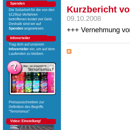
Spenden
Kurzbericht vo
Die Soliarbeit für die von den
§129(a)-Verfahren
09.10.2008
betroffenen kostet viel Geld.
Deshalb sind wir auf
+++ Vernehmung vo
Spenden
angewiesen.
Infoverteiler
Trag dich auf unserem
Infoverteiler
ein, um auf dem
Laufenden zu bleiben.
Preisausschreiben zur
Definition des Begriffs
"Terrorismus"
Video: Einstellung!