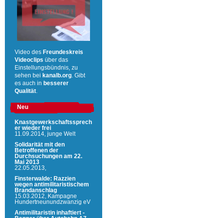
Video des
Freundeskreis
Videoclips
über das
Einstellungsbündnis, zu
sehen bei
kanalb.org
. Gibt
es auch in
besserer
Qualität
.
Neu
Knastgewerkschaftssprech
er wieder frei
11.09.2014,
junge Welt
Solidarität mit den
Betroffenen der
Durchsuchungen am 22.
Mai 2013
22.05.2013,
Finsterwalde: Razzien
wegen antimilitaristischem
Brandanschlag
15.03.2012,
Kampagne
Hundertneunundzwanzig eV
Antimilitaristin inhaftiert -