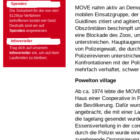
Spenden
MOVE nahm aktiv an Demon
Die Soliarbeit für die von den
mobilen Einsatzgruppe, der 
§129(a)-Verfahren
Guidlines zitiert und agitie
betroffenen kostet viel Geld.
Deshalb sind wir auf
Obszönitäten beschimpft u
Spenden
angewiesen.
eine Blockade des Zoos, u
unterstreichen. Hauptaugen
Infoverteiler
von Polizeigewalt, die dur
Trag dich auf unserem
Infoverteiler
ein, um auf dem
Polizeirevieren unterstric
Laufenden zu bleiben.
Konfrontationen mit der Pol
mehrfach verhaftet, schwer 
Powelton village
Ab ca. 1974 lebte die MOV
Haus einer Cooperative in P
die Bevölkerung. Dafür wur
angebracht, die mit einer L
die tagelang gesendet wurd
Essensverteilung in der com
durch die Polizei wurde ei
zunehmende Organisierung 