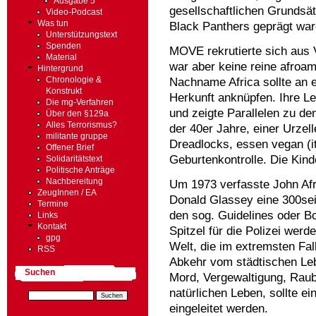
Ausgabe 5
gesellschaftlichen Grundsät
Video-Podcast
Was tun
Black Panthers geprägt war
Unterstützungstext
Spenden
MOVE rekrutierte sich aus 
Material
war aber keine reine afroa
Hintergrund
Nachname Africa sollte an e
Chronologie &
Konstrukt
Herkunft anknüpfen. Ihre Le
Die mg-Verfahren
und zeigte Parallelen zu de
Über den §129a
Alles Terrorismus?
der 40er Jahre, einer Urzell
militante gruppe
Dreadlocks, essen vegan (it
Offener Brief
Geburtenkontrolle. Die Kind
Solidaritätstext
Politische Anträge
Nachbereitung
Um 1973 verfasste John Af
ZeugInnen / EA
Donald Glassey eine 300sei
Termine
den sog. Guidelines oder Boo
Links
Kontakt
Spitzel für die Polizei werd
gpg
Welt, die im extremsten Fal
RSS
Abkehr vom städtischen Le
Suchen
Mord, Vergewaltigung, Rau
natürlichen Leben, sollte ei
eingeleitet werden.