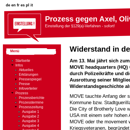
de
en
fr
es
pl
it
Prozess gegen Axel, Oli
Einstellung der §129(a)-Verfahren - sofort!
Widerstand in d
Menü
Am 13. Mai jährt sich zu
Startseite
Infos
MOVE headquarters (HQ) 6
Aktuelles
durch Polizeikräfte und di
Erklärungen
Ausrottung seiner Mitglie
Pressespiegel
Presse
Widerstandsgeschichte als
Infoverteiler
Prozess
MOVE tauchte Anfang der si
Prozessberichte
Kommune bzw. Stadtguerilla
Prozesstermine
Prozesszeitung
Die City of Brotherly Love w
Ausgabe 1
USA mit einem sehr hohen A
Ausgabe 2
MOVE oder the movement wu
Ausgabe 3
Ausgabe 4
Kriegsveteranen, begründet 