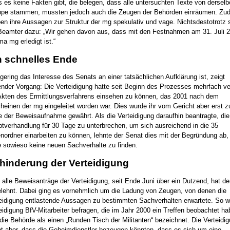
 es keine Fakten gibt, die belegen, dass alle untersuchten Texte von dersel
pe stammen, mussten jedoch auch die Zeugen der Behörden einräumen. Zu
ben ihre Aussagen zur Struktur der mg spekulativ und vage. Nichtsdestotrotz 
Beamter dazu: „Wir gehen davon aus, dass mit den Festnahmen am 31. Juli 
a mg erledigt ist.“
n schnelles Ende
gering das Interesse des Senats an einer tatsächlichen Aufklärung ist, zeigt
ender Vorgang: Die Verteidigung hatte seit Beginn des Prozesses mehrfach ve
Akten des Ermittlungsverfahrens einsehen zu können, das 2001 nach dem
heinen der mg eingeleitet worden war. Dies wurde ihr vom Gericht aber erst 
 der Beweisaufnahme gewährt. Als die Verteidigung daraufhin beantragte, die
tverhandlung für 30 Tage zu unterbrechen, um sich ausreichend in die 35
nordner einarbeiten zu können, lehnte der Senat dies mit der Begründung ab,
 sowieso keine neuen Sachverhalte zu finden.
hinderung der Verteidigung
 alle Beweisanträge der Verteidigung, seit Ende Juni über ein Dutzend, hat d
lehnt. Dabei ging es vornehmlich um die Ladung von Zeugen, von denen die
eidigung entlastende Aussagen zu bestimmten Sachverhalten erwartete. So wo
eidigung BfV-Mitarbeiter befragen, die im Jahr 2000 ein Treffen beobachtet ha
die Behörde als einen „Runden Tisch der Militanten“ bezeichnet. Die Verteidi
t aber, dass die Geheimdienstler bezeugen könnten, dass es sich um eine