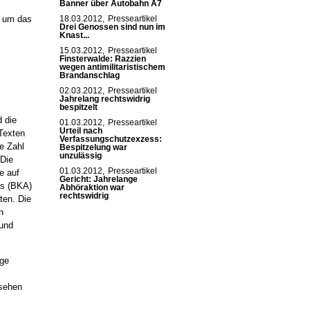
Banner über Autobahn A7
g um das
18.03.2012,
Presseartikel
Drei Genossen sind nun im
Knast...
15.03.2012,
Presseartikel
Finsterwalde: Razzien
wegen antimilitaristischem
Brandanschlag
02.03.2012,
Presseartikel
Jahrelang rechtswidrig
bespitzelt
 die
01.03.2012,
Presseartikel
Urteil nach
Texten
Verfassungschutzexzess:
ie Zahl
Bespitzelung war
unzulässig
 Die
01.03.2012,
Presseartikel
e auf
Gericht: Jahrelange
ts (BKA)
Abhöraktion war
rechtswidrig
ten. Die
n
rund
äge
esehen