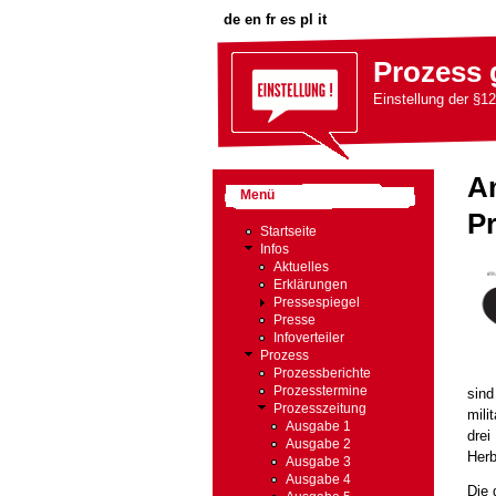
de
en
fr
es
pl
it
Prozess 
Einstellung der §12
An
Menü
Pr
Startseite
Infos
Aktuelles
Erklärungen
Pressespiegel
Presse
Infoverteiler
Prozess
Prozessberichte
Prozesstermine
sind
Prozesszeitung
mili
Ausgabe 1
drei
Ausgabe 2
Herb
Ausgabe 3
Ausgabe 4
Die 