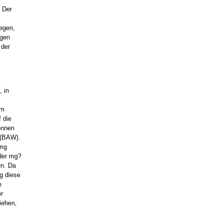
 Der
regen,
ugen
 der
, in
im
 die
onnen
 (BAW).
 mg
 der mg?
en. Da
g diese
m
r
iehen,