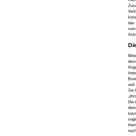
Zusa
Verf
kons
das 
vom 
Antr
Di
Mitt
dem 
Ange
Inte
Bund
und 
Sie 
„dri
Die 
dies
kaum
soge
them
noch