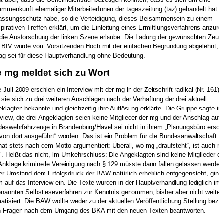
mmenkunft ehemaliger MitarbeiterInnen der tageszeitung (taz) gehandelt hat.
assungsschutz habe, so die Verteidigung, dieses Beisammensein zu einem
pirativen Treffen erklärt, um die Einleitung eines Ermittlungsverfahrens anzu
die Ausforschung der linken Szene erlaube. Die Ladung der gewünschten Ze
BfV wurde vom Vorsitzenden Hoch mit der einfachen Begründung abgelehnt,
ag sei für diese Hauptverhandlung ohne Bedeutung.
e mg meldet sich zu Wort
e Juli 2009 erschien ein Interview mit der mg in der Zeitschrift radikal (Nr. 161)
sie sich zu drei weiteren Anschlägen nach der Verhaftung der drei aktuell
klagten bekannte und gleichzeitig ihre Auflösung erklärte. Die Gruppe sagte 
rview, die drei Angeklagten seien keine Mitglieder der mg und der Anschlag auf
eswehrfahrzeuge in Brandenburg/Havel sei nicht in ihrem „Planungsbüro ers
von dort ausgeführt“ worden. Das ist ein Problem für die Bundesanwaltschaft
hat stets nach dem Motto argumentiert: Überall, wo mg „draufsteht“, ist auch
n“. Heißt das nicht, im Umkehrschluss: Die Angeklagten sind keine Mitglieder
Anklage kriminelle Vereinigung nach § 129 müsste dann fallen gelassen werd
er Umstand dem Erfolgsdruck der BAW natürlich erheblich entgegensteht, gin
 auf das Interview ein. Die Texte wurden in der Hauptverhandlung lediglich i
nannten Selbstleseverfahren zur Kenntnis genommen, bisher aber nicht weite
atisiert. Die BAW wollte weder zu der aktuellen Veröffentlichung Stellung bez
 Fragen nach dem Umgang des BKA mit den neuen Texten beantworten.