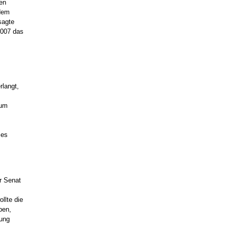
ben
dem
sagte
2007 das
rlangt,
zum
 es
er Senat
llte die
ben,
gung