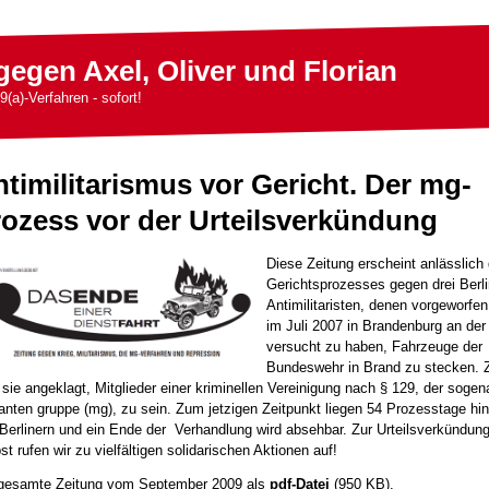
gegen Axel, Oliver und Florian
9(a)-Verfahren - sofort!
timilitarismus vor Gericht. Der mg-
ozess vor der Urteilsverkündung
Diese Zeitung erscheint anlässlich
Gerichtsprozesses gegen drei Berli
Antimilitaristen, denen vorgeworfen
im Juli 2007 in Brandenburg an der
versucht zu haben, Fahrzeuge der
Bundeswehr in Brand zu stecken.
 sie angeklagt, Mitglieder einer kriminellen Vereinigung nach § 129, der soge
tanten gruppe (mg), zu sein. Zum jetzigen Zeitpunkt liegen 54 Prozesstage hin
 Berlinern und ein Ende der Verhandlung wird absehbar. Zur Urteilsverkündun
st rufen wir zu vielfältigen solidarischen Aktionen auf!
gesamte Zeitung vom September 2009 als
pdf-Datei
(950 KB).