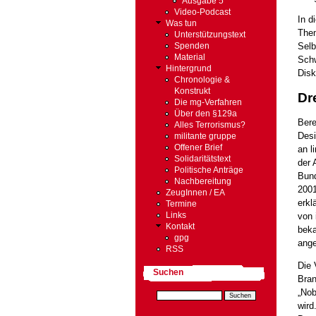
Ausgabe 5
Video-Podcast
In d
Was tun
Them
Unterstützungstext
Selb
Spenden
Material
Schw
Hintergrund
Disk
Chronologie &
Konstrukt
Dr
Die mg-Verfahren
Über den §129a
Bere
Alles Terrorismus?
Desi
militante gruppe
Offener Brief
an l
Solidaritätstext
der 
Politische Anträge
Bund
Nachbereitung
2001
ZeugInnen / EA
erkl
Termine
von 
Links
Kontakt
beka
gpg
ange
RSS
Die 
Suchen
Bran
„Nob
wird