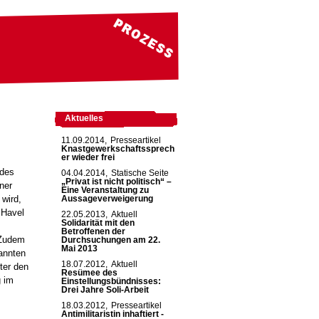
Aktuelles
11.09.2014,
Presseartikel
Knastgewerkschaftssprech
er wieder frei
 des
04.04.2014,
Statische Seite
„Privat ist nicht politisch“ –
ner
Eine Veranstaltung zu
 wird,
Aussageverweigerung
 Havel
22.05.2013,
Aktuell
Solidarität mit den
Betroffenen der
 Zudem
Durchsuchungen am 22.
Mai 2013
nannten
18.07.2012,
Aktuell
ter den
Resümee des
g im
Einstellungsbündnisses:
Drei Jahre Soli-Arbeit
18.03.2012,
Presseartikel
Antimilitaristin inhaftiert -