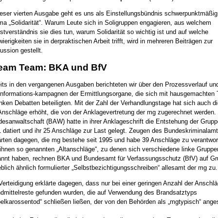
ieser vierten Ausgabe geht es uns als Einstellungsbündnis schwerpunktmäßi
a „Solidarität“. Warum Leute sich in Soligruppen engagieren, aus welchem
stverständnis sie dies tun, warum Solidarität so wichtig ist und auf welche
ierigkeiten sie in derpraktischen Arbeit trifft, wird in mehreren Beiträgen zur
ussion gestellt.
eam Team: BKA und BfV
its in den vergangenen Ausgaben berichteten wir über den Prozessverlauf und
nformations-kampagnen der Ermittlungsorgane, die sich mit hausgemachten 
inken Debatten beteiligten. Mit der Zahl der Verhandlungstage hat sich auch d
Anschläge erhöht, die von der Anklagevertretung der mg zugerechnet werden.
esanwaltschaft (BAW) hatte in ihrer Anklageschrift die Entstehung der Grupp
 datiert und ihr 25 Anschläge zur Last gelegt. Zeugen des Bundeskriminalam
ärten dagegen, die mg bestehe seit 1995 und habe 39 Anschläge zu verantwor
ihnen so genannten „Altanschläge“, zu denen sich verschiedene linke Gruppe
nnt haben, rechnen BKA und Bundesamt für Verfassungsschutz (BfV) auf G
blich ähnlich formulierter „Selbstbezichtigungsschreiben“ allesamt der mg zu.
Verteidigung erklärte dagegen, dass nur bei einer geringen Anzahl der Anschl
dmittelreste gefunden wurden, die auf Verwendung des Brandsatztyps
elkarossentod“ schließen ließen, der von den Behörden als „mgtypisch“ ang
.