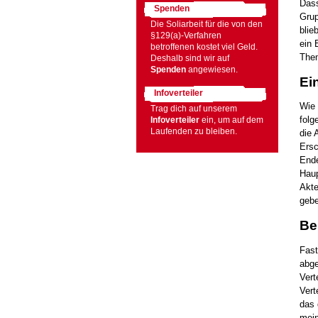
Dass
Spenden
Grup
Die Soliarbeit für die von den
blie
§129(a)-Verfahren
ein 
betroffenen kostet viel Geld.
Them
Deshalb sind wir auf
Spenden
angewiesen.
Ei
Infoverteiler
Wie 
Trag dich auf unserem
folg
Infoverteiler
ein, um auf dem
Laufenden zu bleiben.
die 
Ersc
Ende
Haup
Akte
gebe
Be
Fast
abge
Vert
Vert
das 
mein