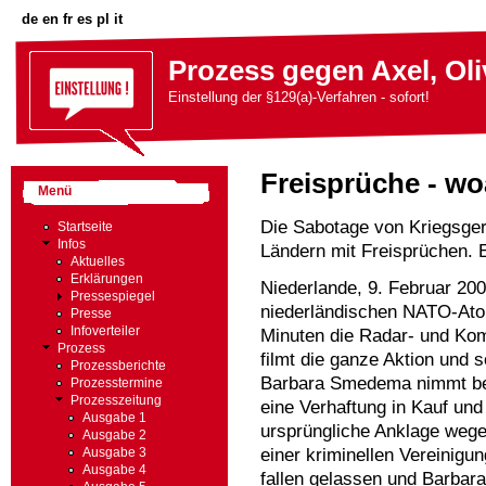
de
en
fr
es
pl
it
Prozess gegen Axel, Oli
Einstellung der §129(a)-Verfahren - sofort!
Freisprüche - wo
Menü
Die Sabotage von Kriegsger
Startseite
Infos
Ländern mit Freisprüchen. E
Aktuelles
Erklärungen
Niederlande, 9. Februar 20
Pressespiegel
niederländischen NATO-Atom
Presse
Infoverteiler
Minuten die Radar- und Ko
Prozess
filmt die ganze Aktion und s
Prozessberichte
Barbara Smedema nimmt bew
Prozesstermine
Prozesszeitung
eine Verhaftung in Kauf und 
Ausgabe 1
ursprüngliche Anklage wege
Ausgabe 2
einer kriminellen Vereinig
Ausgabe 3
Ausgabe 4
fallen gelassen und Barb