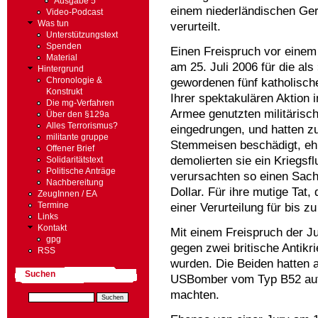
Ausgabe 5
einem niederländischen Geri
Video-Podcast
Was tun
verurteilt.
Unterstützungstext
Spenden
Einen Freispruch vor einem
Material
am 25. Juli 2006 für die al
Hintergrund
gewordenen fünf katholische
Chronologie &
Konstrukt
Ihrer spektakulären Aktion
Die mg-Verfahren
Armee genutzten militärisc
Über den §129a
Alles Terrorismus?
eingedrungen, und hatten z
militante gruppe
Stemmeisen beschädigt, eh 
Offener Brief
demolierten sie ein Kriegsf
Solidaritätstext
Politische Anträge
verursachten so einen Sach
Nachbereitung
Dollar. Für ihre mutige Tat, 
ZeugInnen / EA
einer Verurteilung für bis
Termine
Links
Kontakt
Mit einem Freispruch der J
gpg
gegen zwei britische Antikr
RSS
wurden. Die Beiden hatten 
Suchen
USBomber vom Typ B52 auf 
machten.