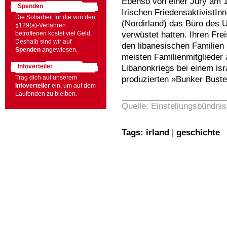
Ebenso von einer Jury am 1
Spenden
Irischen FriedensaktivistIn
Die Soliarbeit für die von den
(Nordirland) das Büro des
§129(a)-Verfahren
verwüstet hatten. Ihren Fre
betroffenen kostet viel Geld.
Deshalb sind wir auf
den libanesischen Familien
Spenden
angewiesen.
meisten Familienmitglieder
Libanonkriegs bei einem isr
Infoverteiler
produzierten »Bunker Bust
Trag dich auf unserem
Infoverteiler
ein, um auf dem
Laufenden zu bleiben.
Quelle: Einstellungsbündnis
Tags:
irland
|
geschichte