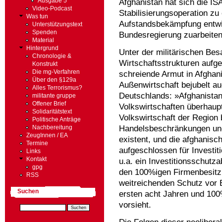
Ausgabe 5
Afghanistan hat sich die IS
Video-Podcast
Stabilisierungsoperation z
Was tun
Aufstandsbekämpfung entwick
Unterstützungstext
Spenden
Bundesregierung zuarbeitend
Material
Hintergrund
Unter der militärischen Be
Chronologie &
Wirtschaftsstrukturen aufge
Konstrukt
Die mg-Verfahren
schreiende Armut in Afghan
Über den §129a
Außenwirtschaft bejubelt au
Alles Terrorismus?
Deutschlands: »Afghanistan 
militante gruppe
Offener Brief
Volkswirtschaften überhaupt,
Solidaritätstext
Volkswirtschaft der Region
Politische Anträge
Handelsbeschränkungen und
Nachbereitung
ZeugInnen / EA
existent, und die afghanisc
Termine
aufgeschlossen für Investi
Links
Kontakt
u.a. ein Investitionsschutz
gpg
den 100%igen Firmenbesitz
RSS
weitreichenden Schutz vor 
Suchen
ersten acht Jahren und 100
vorsieht.