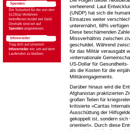
Die Folgen dieser neolibera
Spenden
verheerend: Laut Entwickl
Die Soliarbeit für die von den
(UNDP) hat sich die humani
§129(a)-Verfahren
Einsatzes weiter verschlec
betroffenen kostet viel Geld.
Deshalb sind wir auf
unterernährt, 68% verfügen
Spenden
angewiesen.
Diese beschämenden Zahlen
Missverhältnis zwischen zi
Infoverteiler
geschuldet. Während zwisc
Trag dich auf unserem
Infoverteiler
ein, um auf dem
für das Militär verausgabt
Laufenden zu bleiben.
»internationale Gemeinschaf
US-Dollar für Gesundheits
als die Kosten für die einj
Militärengagements.
Darüber hinaus wird die En
Afghanistan praktizierten Z
großen Teilen für kriegsre
kritisierte »Caritas Interna
Ausschüttung der Hilfsgelde
gekoppelt ist, sondern sic
orientiert«. Durch diese En