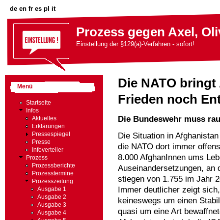
de
en
fr
es
pl
it
Prozess gegen Axel, Oli
Einstellung der §129(a)-Verfahren - sofort!
Die NATO bringt
Menü
Frieden noch En
Startseite
Infos
Die Bundeswehr muss raus
Aktuelles
Erklärungen
Pressespiegel
Die Situation in Afghanista
Presse
die NATO dort immer offens
Infoverteiler
8.000 AfghanInnen ums Lebe
Prozess
Prozessberichte
Auseinandersetzungen, an d
Prozesstermine
stiegen von 1.755 im Jahr 2
Prozesszeitung
Immer deutlicher zeigt sich
Ausgabe 1
Ausgabe 2
keineswegs um einen Stabil
Ausgabe 3
quasi um eine Art bewaffnet
Ausgabe 4