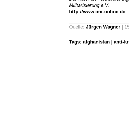
Militarisierung e.V.
http://www.imi-online.de
Quelle:
Jürgen Wagner
| 1
Tags:
afghanistan
|
anti-k