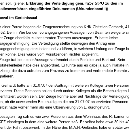
en soll. (siehe:
Erklärung der Verteidigung gem. §257 StPO zu den im
bstleseverfahren eingeführten Dokumenten (Urkundenband I)
)
eval im Gerichtssaal
 einer Pause begann die Zeugenvernehmung von KHK Christian Gerhardt, 4
62, Berlin. Wie bei den vorangegangenen Aussagen von Beamten weigerte s
er Zeuge ebenfalls zu bestimmten Themen auszusagen. Er hatte keine
agegenehmigung. Die Verteidigung stellte deswegen den Antrag eine
agegenehmigung einzuholen und zu klären, in welchem Umfang der Zeuge be
en könne. Dies wurde vom Vorsitzenden Richter abgelehnt.
Zeuge trat bei seiner Aussage verfremdet durch Perücke und Bart auf. Sein
ststellenleiter habe dies angeordnet. Er führte aus es gäbe ja auch Plakate in
zberg, die dazu aufrufen zum Prozess zu kommen und verfremdete Beamte 
grafieren.
Gerhardt hatte am 31.07.07 den Auftrag mit weiteren Kollegen zwei Persone
rvieren. Diese Personen sollen durch andere Kollegen als die Beschuldigten 
dentifiziert worden sein. Der Zeuge konnte aber auf Nachfrage der Verteidigung
n, ob die anwesenden Beschuldigten die am 31.07.07 observierten Personen
elbst hatte vorher mehr als eine Observierung von L. durchgeführt.
esagten Tag sah er, wie zwei Personen aus dem Wohnhaus des R. kamen u
KFZ einstiegen in dem eine weitere Person saß. Er selbst habe etwa 30 bis 4
ent der Fahrt observiert. In der Nähe des M.A.N.-Geländes habe er später zw