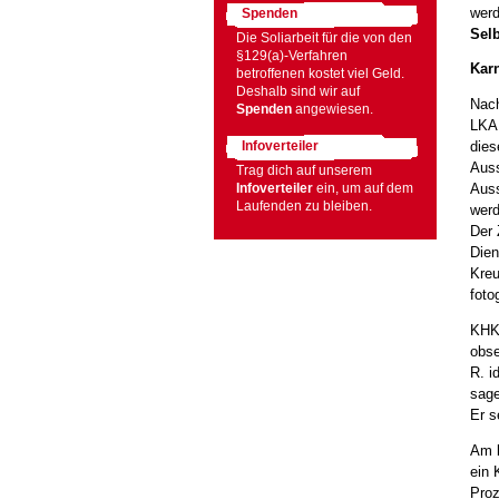
werd
Spenden
Sel
Die Soliarbeit für die von den
§129(a)-Verfahren
Karn
betroffenen kostet viel Geld.
Deshalb sind wir auf
Nach
Spenden
angewiesen.
LKA 
dies
Infoverteiler
Auss
Trag dich auf unserem
Auss
Infoverteiler
ein, um auf dem
Laufenden zu bleiben.
werd
Der 
Dien
Kreu
foto
KHK 
obse
R. i
sage
Er s
Am b
ein 
Proz