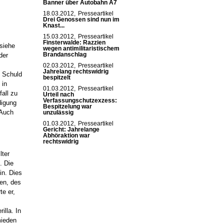
Banner über Autobahn A7
18.03.2012,
Presseartikel
Drei Genossen sind nun im
Knast...
15.03.2012,
Presseartikel
Finsterwalde: Razzien
siehe
wegen antimilitaristischem
der
Brandanschlag
02.03.2012,
Presseartikel
Jahrelang rechtswidrig
e Schuld
bespitzelt
 in
01.03.2012,
Presseartikel
all zu
Urteil nach
Verfassungschutzexzess:
digung
Bespitzelung war
 Auch
unzulässig
01.03.2012,
Presseartikel
Gericht: Jahrelange
Abhöraktion war
rechtswidrig
lter
. Die
in. Dies
gen, des
e er,
illa. In
mieden