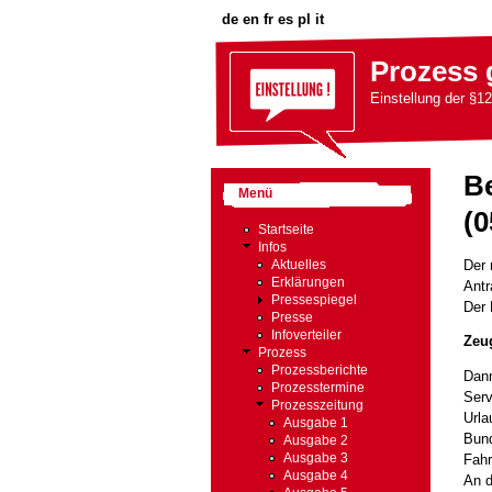
de
en
fr
es
pl
it
Prozess 
Einstellung der §12
B
Menü
(0
Startseite
Infos
Der 
Aktuelles
Erklärungen
Antr
Pressespiegel
Der 
Presse
Infoverteiler
Zeu
Prozess
Prozessberichte
Dann
Prozesstermine
Serv
Prozesszeitung
Urla
Ausgabe 1
Bund
Ausgabe 2
Fahr
Ausgabe 3
Ausgabe 4
An d