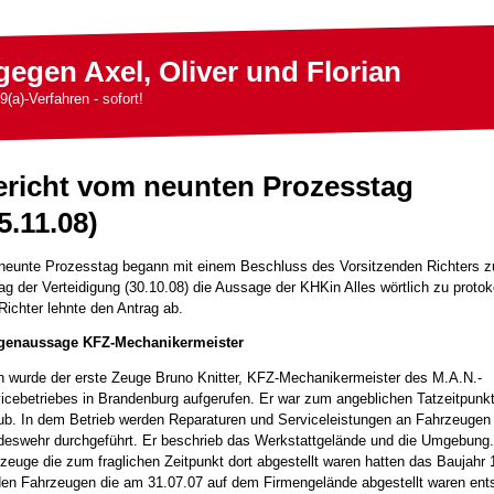
gegen Axel, Oliver und Florian
9(a)-Verfahren - sofort!
ericht vom neunten Prozesstag
5.11.08)
neunte Prozesstag begann mit einem Beschluss des Vorsitzenden Richters 
ag der Verteidigung (30.10.08) die Aussage der KHKin Alles wörtlich zu protoko
Richter lehnte den Antrag ab.
genaussage KFZ-Mechanikermeister
 wurde der erste Zeuge Bruno Knitter, KFZ-Mechanikermeister des M.A.N.-
icebetriebes in Brandenburg aufgerufen. Er war zum angeblichen Tatzeitpunkt
ub. In dem Betrieb werden Reparaturen und Serviceleistungen an Fahrzeugen
eswehr durchgeführt. Er beschrieb das Werkstattgelände und die Umgebung.
zeuge die zum fraglichen Zeitpunkt dort abgestellt waren hatten das Baujahr 
en Fahrzeugen die am 31.07.07 auf dem Firmengelände abgestellt waren ent