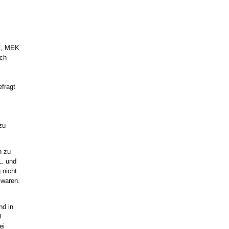
1, MEK
ich
fragt
zu
n zu
L. und
 nicht
 waren.
nd in
0
ei