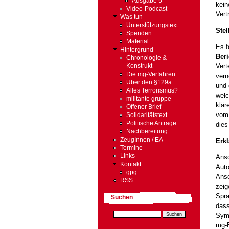
Ausgabe 5
kein
Video-Podcast
Vert
Was tun
Unterstützungstext
Ste
Spenden
Material
Es f
Hintergrund
Ber
Chronologie &
Vert
Konstrukt
Die mg-Verfahren
vern
Über den §129a
und 
Alles Terrorismus?
welc
militante gruppe
klär
Offener Brief
vom 
Solidaritätstext
Politische Anträge
dies
Nachbereitung
ZeugInnen / EA
Erk
Termine
Links
Ansc
Kontakt
Auto
gpg
Ansc
RSS
zeig
Spra
Suchen
dass
Symb
mg-E