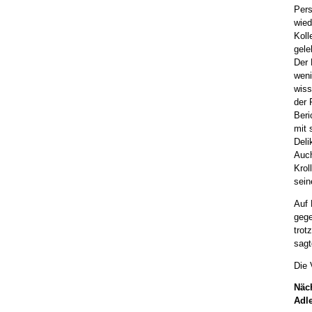
Pers
wied
Koll
gele
Der 
weni
wiss
der 
Beri
mit 
Deli
Auch
Krol
sein
Auf 
gege
trot
sagt
Die 
Näc
Adl