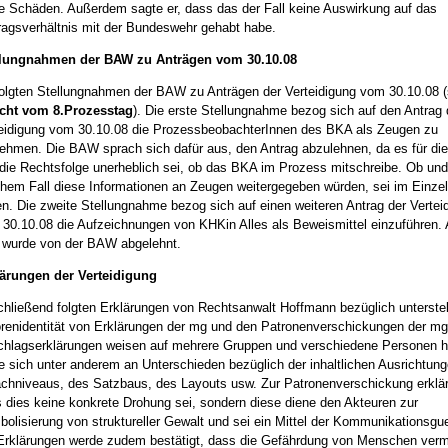
e Schäden. Außerdem sagte er, dass das der Fall keine Auswirkung auf das
ragsverhältnis mit der Bundeswehr gehabt habe.
llungnahmen der BAW zu Anträgen vom 30.10.08
olgten Stellungnahmen der BAW zu Anträgen der Verteidigung vom 30.10.08 (
icht vom 8.Prozesstag
). Die erste Stellungnahme bezog sich auf den Antrag 
eidigung vom 30.10.08 die ProzessbeobachterInnen des BKA als Zeugen zu
ehmen. Die BAW sprach sich dafür aus, den Antrag abzulehnen, da es für di
die Rechtsfolge unerheblich sei, ob das BKA im Prozess mitschreibe. Ob und
hem Fall diese Informationen an Zeugen weitergegeben würden, sei im Einzelf
en. Die zweite Stellungnahme bezog sich auf einen weiteren Antrag der Vertei
30.10.08 die Aufzeichnungen von KHKin Alles als Beweismittel einzuführen.
 wurde von der BAW abgelehnt.
lärungen der Verteidigung
hließend folgten Erklärungen von Rechtsanwalt Hoffmann bezüglich unterstel
renidentität von Erklärungen der mg und den Patronenverschickungen der mg
hlagserklärungen weisen auf mehrere Gruppen und verschiedene Personen h
e sich unter anderem an Unterschieden bezüglich der inhaltlichen Ausrichtun
chniveaus, des Satzbaus, des Layouts usw. Zur Patronenverschickung erklärt
 dies keine konkrete Drohung sei, sondern diese diene den Akteuren zur
olisierung von struktureller Gewalt und sei ein Mittel der Kommunikationsguer
rklärungen werde zudem bestätigt, dass die Gefährdung von Menschen ver