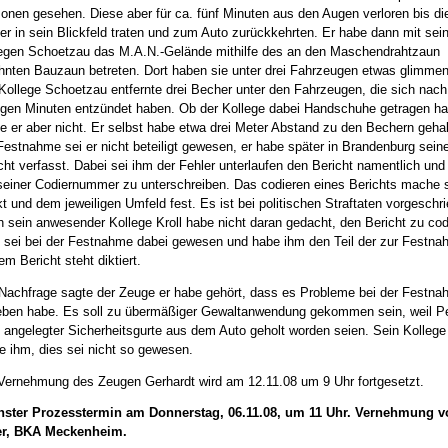
onen gesehen. Diese aber für ca. fünf Minuten aus den Augen verloren bis di
er in sein Blickfeld traten und zum Auto zurückkehrten. Er habe dann mit se
egen Schoetzau das M.A.N.-Gelände mithilfe des an den Maschendrahtzaun
hnten Bauzaun betreten. Dort haben sie unter drei Fahrzeugen etwas glimme
Kollege Schoetzau entfernte drei Becher unter den Fahrzeugen, die sich nach
gen Minuten entzündet haben. Ob der Kollege dabei Handschuhe getragen ha
e er aber nicht. Er selbst habe etwa drei Meter Abstand zu den Bechern geha
Festnahme sei er nicht beteiligt gewesen, er habe später in Brandenburg sein
cht verfasst. Dabei sei ihm der Fehler unterlaufen den Bericht namentlich und
seiner Codiernummer zu unterschreiben. Das codieren eines Berichts mache 
kt und dem jeweiligen Umfeld fest. Es ist bei politischen Straftaten vorgeschr
 sein anwesender Kollege Kroll habe nicht daran gedacht, den Bericht zu cod
l sei bei der Festnahme dabei gewesen und habe ihm den Teil der zur Festna
em Bericht steht diktiert.
Nachfrage sagte der Zeuge er habe gehört, dass es Probleme bei der Festn
ben habe. Es soll zu übermäßiger Gewaltanwendung gekommen sein, weil P
z angelegter Sicherheitsgurte aus dem Auto geholt worden seien. Sein Kollege 
e ihm, dies sei nicht so gewesen.
Vernehmung des Zeugen Gerhardt wird am 12.11.08 um 9 Uhr fortgesetzt.
hster
Prozesstermin
am Donnerstag, 06.11.08, um 11 Uhr. Vernehmung 
er, BKA Meckenheim.