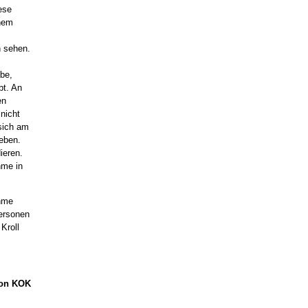
ese
inem
n sehen.
be,
bt. An
en
 nicht
sich am
ieben.
ieren.
hme in
ahme
ersonen
Kroll
von KOK