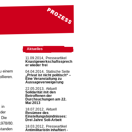
Aktuelles
11.09.2014,
Presseartikel
Knastgewerkschaftssprech
er wieder frei
zu einem
04.04.2014,
Statische Seite
„Privat ist nicht politisch“ –
llieren.
Eine Veranstaltung zu
Aussageverweigerung
22.05.2013,
Aktuell
Solidarität mit den
Betroffenen der
Durchsuchungen am 22.
Mai 2013
 in
18.07.2012,
Aktuell
 der
Resümee des
Einstellungsbündnisses:
 Die
Drei Jahre Soli-Arbeit
1978/80.
18.03.2012,
Presseartikel
standen
Antimilitaristin inhaftiert -