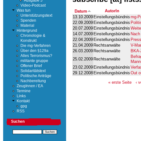
Ausgabe 5
Video-Podcast
AutorIn
Was tun
Datum
Unterstützungstext
13.10.2009
Einstellungsbündnis
mg-Pr
Spenden
22.09.2009
Einstellungsbündnis
Polit
Material
20.07.2009
Einstellungsbündnis
Weite
Hintergrund
14.07.2009
Einstellungsbündnis
Nach 
Chronologie &
22.04.2009
Einstellungsbündnis
Press
Konstrukt
21.04.2009
Rechtsanwälte
V-Man
Die mg-Verfahren
26.03.2009
Rechtsanwälte
BKA-Z
Über den §129a
Alles Terrorismus?
Befra
25.02.2009
Rechtsanwälte
militante gruppe
Mann-
Offener Brief
23.02.2009
Einstellungsbündnis
Verfa
Solidaritätstext
29.12.2008
Einstellungsbündnis
Out o
Politische Anträge
Nachbereitung
« erste Seite
‹ 
ZeugInnen / EA
Termine
Links
Kontakt
gpg
RSS
Suchen