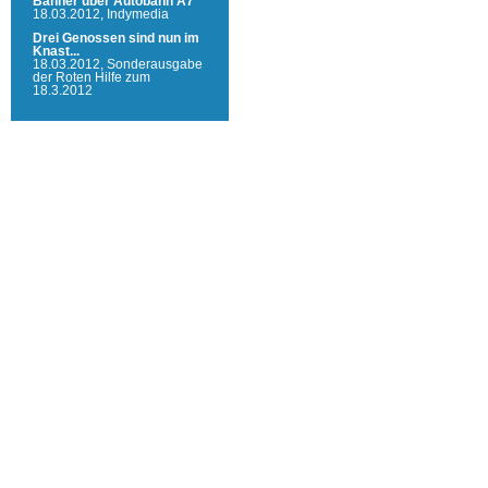
Banner über Autobahn A7
18.03.2012,
Indymedia
Drei Genossen sind nun im
Knast...
18.03.2012,
Sonderausgabe
der Roten Hilfe zum
18.3.2012