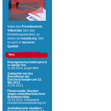
Video des
Freundeskreis
Videoclips
über das
Einstellungsbündnis, zu
sehen bei
kanalb.org
. Gibt
es auch in
besserer
Qualität
.
Neu
Knastgewerkschaftssprech
er wieder frei
11.09.2014,
junge Welt
Solidarität mit den
Betroffenen der
Durchsuchungen am 22.
Mai 2013
22.05.2013,
Finsterwalde: Razzien
wegen antimilitaristischem
Brandanschlag
15.03.2012,
Kampagne
Hundertneunundzwanzig eV
Antimilitaristin inhaftiert -