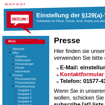
de
en
fr
es
pl
it
Einstellung der §129(a)-
Solidarität mit Oliver, Florian, Axel, Andrej und all
Presse
Menü
Startseite
Hier finden sie unse
Infos
verwenden Sie bitte 
Aktuelles
Erklärungen
Pressespiegel
E-Mail: einstellu
Presse
Infoverteiler
Kontaktformular
Prozess
Prozessberichte
Telefon: 01577-4
Prozesstermine
Prozesszeitung
Wenn Sie in unsere
Ausgabe 1
Ausgabe 2
wollen, schicken Sie
Ausgabe 3
Ausgabe 4
subscribe [at] lists