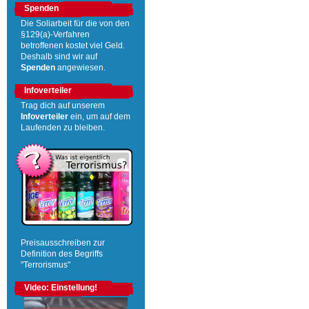
Spenden
Die Soliarbeit für die von den
§129(a)-Verfahren
betroffenen kostet viel Geld.
Deshalb sind wir auf
Spenden
angewiesen.
Infoverteiler
Trag dich auf unserem
Infoverteiler
ein, um auf dem
Laufenden zu bleiben.
Preisausschreiben zur
Definition des Begriffs
"Terrorismus"
Video: Einstellung!