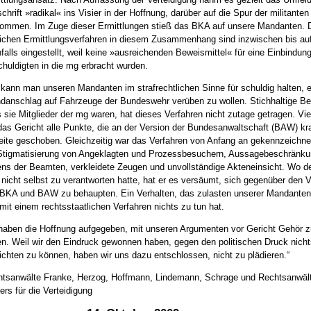
schrift »radikal« ins Visier in der Hoffnung, darüber auf die Spur der militante
ommen. Im Zuge dieser Ermittlungen stieß das BKA auf unsere Mandanten. 
lichen Ermittlungsverfahren in diesem Zusammenhang sind inzwischen bis au
falls eingestellt, weil keine »ausreichenden Beweismittel« für eine Einbindung
huldigten in die mg erbracht wurden.
kann man unseren Mandanten im strafrechtlichen Sinne für schuldig halten, 
danschlag auf Fahrzeuge der Bundeswehr verüben zu wollen. Stichhaltige Be
 sie Mitglieder der mg waren, hat dieses Verfahren nicht zutage getragen. Vi
das Gericht alle Punkte, die an der Version der Bundesanwaltschaft (BAW) kr
eite geschoben. Gleichzeitig war das Verfahren von Anfang an gekennzeichne
Stigmatisierung von Angeklagten und Prozessbesuchern, Aussagebeschränk
ens der Beamten, verkleidete Zeugen und unvollständige Akteneinsicht. Wo d
 nicht selbst zu verantworten hatte, hat er es versäumt, sich gegenüber den 
BKA und BAW zu behaupten. Ein Verhalten, das zulasten unserer Mandanten
mit einem rechtsstaatlichen Verfahren nichts zu tun hat.
haben die Hoffnung aufgegeben, mit unseren Argumenten vor Gericht Gehör z
en. Weil wir den Eindruck gewonnen haben, gegen den politischen Druck nicht
ichten zu können, haben wir uns dazu entschlossen, nicht zu plädieren.“
tsanwälte Franke, Herzog, Hoffmann, Lindemann, Schrage und Rechtsanwält
rs für die Verteidigung