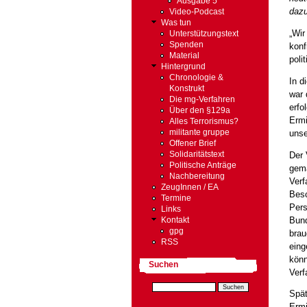
Ausgabe 5
dazu
Video-Podcast
Was tun
„Wir
Unterstützungstext
Spenden
konf
Material
poli
Hintergrund
Chronologie &
In d
Konstrukt
war 
Die mg-Verfahren
erfo
Über den §129a
Ermi
Alles Terrorismus?
unse
militante gruppe
Offener Brief
Der 
Solidaritätstext
Politische Anträge
gema
Nachbereitung
Verf
ZeugInnen / EA
Besc
Termine
Pers
Links
Bund
Kontakt
gpg
brau
RSS
eing
könn
Suchen
Verf
Spät
Ermi