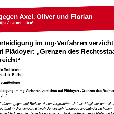
gegen Axel, Oliver und Florian
9(a)-Verfahren - sofort!
rteidigung im mg-Verfahren verzicht
f Plädoyer: „Grenzen des Rechtssta
reicht“
ie Redaktionen
npolitik, Berlin
ssemitteilung
eidigung im mg-Verfahren verzichtet auf Plädoyer: „Grenzen des Rechts
icht“
erfahren gegen drei Berliner, denen vorgeworfen wird, als Mitglieder der milit
pe (mg) in Brandenburg (Havel) Bundeswehrfahrzeuge angezündet zu haben,
e die Plädoyers der Verteidigung erwartet. Die AnwältInnen verzichteten und 