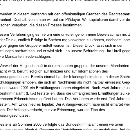
:
 werden in diesem Verfahren mit den offenkundigen Grenzen des Rechtsstaat
rontiert. Deshalb verzichten wir auf ein Plädoyer. Wir kapitulieren damit vor d
tischen Vorgaben, die diesen Prozess bestimmen.
iesem Verfahren ging es nie um eine unvoreingenommene Beweisaufnahme. 
der Druck, endlich Erfolge in Sachen mg vorweisen zu können, nachdem jahr
lglos gegen die Gruppe ermittelt worden ist. Dieser Druck lässt sich in den
ttlungen nachweisen und er wird sich - so unsere Befürchtung ­- im Urteil geg
re Mandanten niederschlagen.
Vorwurf der Mitgliedschaft in der »militanten gruppe«, der unseren Mandanten
cht wird, beruht lediglich auf Indizien und auf Informationen des
assungsschutzes. Bereits einmal hat der Inlandsgeheimdienst in dieser Sach
huldigungen erhoben, die sich im Nachhinein als nicht haltbar erwiesen: Geg
onen wurde 2001 ein Ermittlungsverfahren eingeleitet. Nach zwei Jahren mus
eskriminalamt (BKA) feststellen, dass die umfangreichen Ermittlungen zu kei
chbaren Erkenntnissen geführt hatten. Das Verfahren wurde erst fünf Jahre s
estellt. Am Ende hieß es lapidar: Der Anfangsverdacht habe nicht erhärtet we
en. Der Anfangsverdacht, nur zur Erinnerung, war ein Tipp des
assungsschutzes.
estens ab Sommer 2006 verfolgte das Bundeskriminalamt einen weiteren
ttlungsansatz. Nach Auffassung der Verteidigung nahm es gezielt das Umfeld