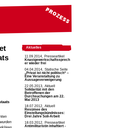
et
Aktuelles
ats
11.09.2014,
Presseartikel
Knastgewerkschaftssprech
er wieder frei
04.04.2014,
Statische Seite
„Privat ist nicht politisch“ –
Eine Veranstaltung zu
Aussageverweigerung
22.05.2013,
Aktuell
Solidarität mit den
Betroffenen der
Durchsuchungen am 22.
Mai 2013
staats
18.07.2012,
Aktuell
Resümee des
Einstellungsbündnisses:
anten
Drei Jahre Soli-Arbeit
 wurden
18.03.2012,
Presseartikel
Antimilitaristin inhaftiert -
erklären