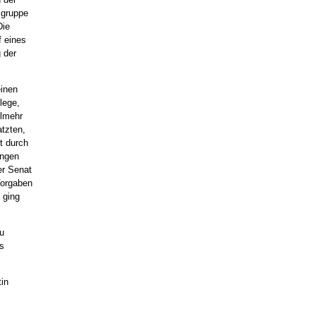
n gruppe
Die
f eines
 der
einen
lege,
elmehr
atzten,
t durch
ungen
er Senat
Vorgaben
 ging
u
s
in