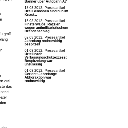
Banner über Autobahn A7
18.03.2012,
Presseartikel
Drei Genossen sind nun im
s
Knast...
en
15.03.2012,
Presseartikel
Finsterwalde: Razzien
wegen antimilitaristischem
Brandanschlag
Zu groß
02.03.2012,
Presseartikel
elang
Jahrelang rechtswidrig
bespitzelt
en
01.03.2012,
Presseartikel
Urteil nach
Verfassungschutzexzess:
Bespitzelung war
unzulässig
01.03.2012,
Presseartikel
Gericht: Jahrelange
e
Abhöraktion war
en drei
rechtswidrig
ste das
nerlei
päter
rden
 der