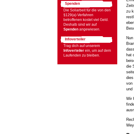
Spenden
Zeit
Die Soliarbeit für die von den
zu k
§129(a)-Verfahren
rest
betroffenen kostet viel Geld.
eben
Deshalb sind wir auf
Besc
Spenden
angewiesen.
Nun 
Infoverteiler
Bran
Trag dich auf unserem
dass
Infoverteiler
ein, um auf dem
hat 
Laufenden zu bleiben.
beis
die 
seit
dies
von 
und 
Wir 
find
ausr
Rech
Weye