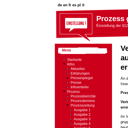
de
en
fr
es
pl
it
Prozess 
Einstellung der §12
Ve
Menü
au
Startseite
Infos
er
Aktuelles
Erklärungen
An d
Pressespiegel
Presse
Inne
Infoverteiler
Prozess
Pre
Prozessberichte
Prozesstermine
Vert
Prozesszeitung
erre
Ausgabe 1
Ausgabe 2
Im V
Ausgabe 3
grup
Ausgabe 4
heut