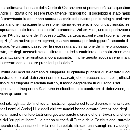
ta settimana il senato della Corte di Cassazione si pronuncerà sulla question
Andrej H. dovrà o no essere nuovamente incarcerato. Il sociologo è stato mes
rtà provvisoria la settimana scorsa da parte del giudice per le indagini prelimina
ogna anche ringraziare la pressione interna ed estera, in continua crescita, se
mporaneamente tornato in libertà", commenta Volker Eick, uno dei portavoce 
 per l’Archiviazione del Processo 129a. La Lega accoglie con favore la libera
ej H. „è un motivo per rallegrarsi, ma non ancora per festeggiare”, secondo il
avoce. “è un primo passo per la necessaria archiviazione dell’intero processo.
avia, tre degli accusati sono tuttora in custodia cautelare e la costruzione as
’organizzazione terroristica ancora sussiste. Finché questa accusa verrà mant
inueremo con le nostre pressioni pubbliche".
utorità dell’accusa cercano di suggerire all’opinione pubblica di aver fatto il co
ostrano le brutali detenzioni dei tre accusati, che sarebbero stati colti, uffici
’atto di distruggere materiale bellico, il modo degradante in cui sono stati
ppucciati, il trasporto a Karlsruhe in elicottero e le condizioni di detenzione, c
rdano gli anni ‘70.
cchiata agli atti dell’inchiesta mostra un quadro del tutto diverso: in una ricer
rnet i nomi di Andrej H. e degli altri tre uomini hanno attratto l’attenzione degli
irenti, perché nei loro testi emergevano parole d’ordine che si trovano anche n
tti dei “gruppi militanti". La stessa Autorità di Tutela della Costituzione, tuttavi
approfondita analisi del testo, non ha potuto rilevare una somiglianza a quegli s