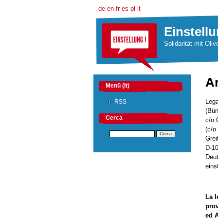
de
en
fr
es
pl
it
Einstellu
Solidarität mit Oliv
Ar
Menü (it)
Lega
RSS
(Bün
Cerca
c/o 
(c/o
Grei
D-10
Deu
eins
La l
prov
ed A