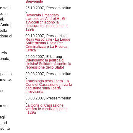
Benvenuto
e se il
25.10.2007,
Pressemitteilun
g
so in
Revocato il mandato
ri.
d'arresto ad Andrej H., Gli
avvocati chiedono la
 Andrej
chiusura del procedimento
129a
della
zione di
09.10.2007,
Presseartikel
Reati Associativi - La Legge
Antiterrrismo Usata Per
Criminalizzare La Ricerca
Critica
surda
22.09.2007,
Erklärung
enuta,
Difendiamo la politica di
sinistra! Solidarietà contro la
repressione dello Stato!
lpaccio.
30.08.2007,
Pressemitteilun
g
almente,
Il sociologo resta libero. La
Corte di Cassazione rinvia la
decisione sulla libertà
he
provvisoria
30.08.2007,
Pressemitteilun
g
ca su
La Corte di Cassazione
verifica le condizioni per il
§129a
egli
a, ad
critti