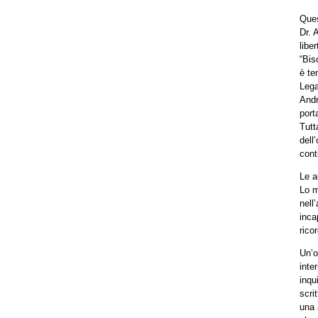
Ques
Dr. 
libe
“Bis
è te
Lega
Andr
port
Tutt
dell
cont
Le a
Lo m
nell
inca
rico
Un’o
inte
inqu
scri
una 