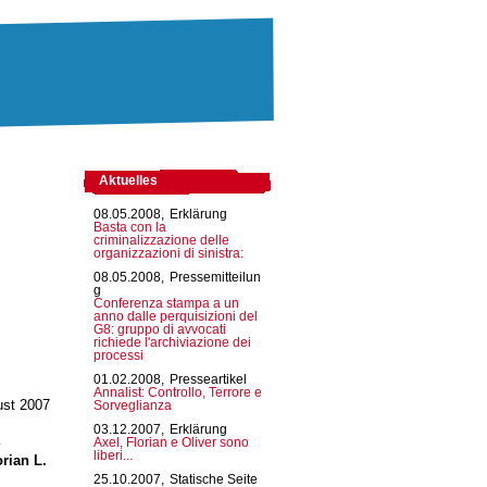
Aktuelles
08.05.2008,
Erklärung
Basta con la
criminalizzazione delle
organizzazioni di sinistra:
08.05.2008,
Pressemitteilun
g
Conferenza stampa a un
anno dalle perquisizioni del
G8: gruppo di avvocati
richiede l'archiviazione dei
processi
01.02.2008,
Presseartikel
Annalist: Controllo, Terrore e
ust 2007
Sorveglianza
03.12.2007,
Erklärung
Axel, Florian e Oliver sono
liberi...
orian L.
25.10.2007,
Statische Seite