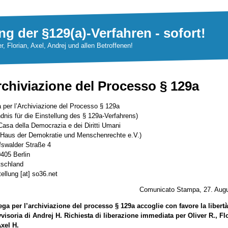
ng der §129(a)-Verfahren - sofort!
er, Florian, Axel, Andrej und allen Betroffenen!
chiviazione del Processo § 129a
 per l’Archiviazione del Processo § 129a
dnis für die Einstellung des § 129a-Verfahrens)
Casa della Democrazia e dei Diritti Umani
 Haus der Demokratie und Menschenrechte e.V.)
fswalder Straße 4
405 Berlin
tschland
tellung [at] so36.net
Comunicato Stampa, 27. Aug
ega per l’archiviazione del processo § 129a accoglie con favore la libertà
visoria di Andrej H. Richiesta di liberazione immediata per Oliver R., Fl
xel H.