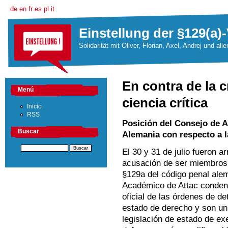
de
en
fr
es
pl
it
Einstellung der §129(a)-
Solidarität mit Oliver, Florian, Axel, Andrej und all
En contra de la 
Menú
ciencia crítica
Inicio
RSS
Posición del Consejo de 
Buscar
Alemania con respecto a l
El 30 y 31 de julio fueron a
acusación de ser miembros 
§129a del código penal ale
Académico de Attac condena 
oficial de las órdenes de de
estado de derecho y son un 
legislación de estado de ex