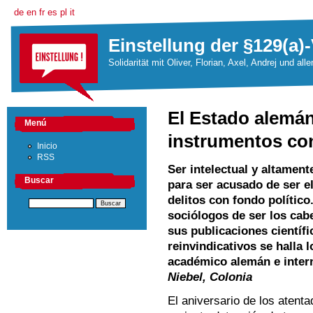
de
en
fr
es
pl
it
Einstellung der §129(a)-
Solidarität mit Oliver, Florian, Axel, Andrej und all
El Estado alemá
Menú
instrumentos con
Inicio
RSS
Ser intelectual y altament
Buscar
para ser acusado de ser e
delitos con fondo político
sociólogos de ser los cab
sus publicaciones científ
reinvindicativos se halla
académico alemán e inter
Niebel, Colonia
El aniversario de los atent