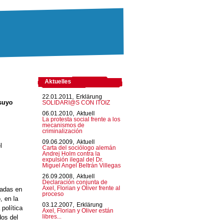
Aktuelles
22.01.2011,
Erklärung
 suyo
SOLIDARI@S CON ITOIZ
06.01.2010,
Aktuell
La protesta social frente a los
mecanismos de
criminalización
09.06.2009,
Aktuell
l
Carta del sociólogo alemán
Andrej Holm contra la
expulsión ilegal del Dr.
Miguel Angel Beltrán Villegas
26.09.2008,
Aktuell
Declaración conjunta de
Axel, Florian y Oliver frente al
sadas en
proceso
, en la
03.12.2007,
Erklärung
política
Axel, Florian y Oliver están
dos del
libres...