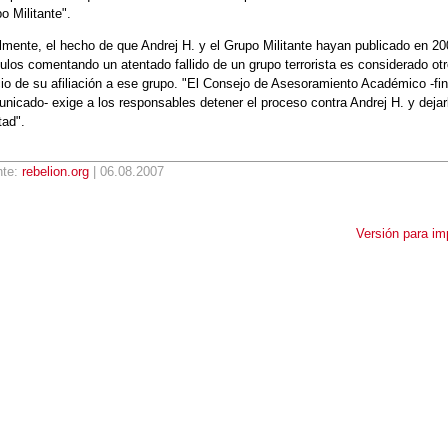
o Militante".
lmente, el hecho de que Andrej H. y el Grupo Militante hayan publicado en 2
culos comentando un atentado fallido de un grupo terrorista es considerado ot
cio de su afiliación a ese grupo. "El Consejo de Asesoramiento Académico -fin
nicado- exige a los responsables detener el proceso contra Andrej H. y dejar
tad".
nte:
rebelion.org
| 06.08.2007
Versión para im