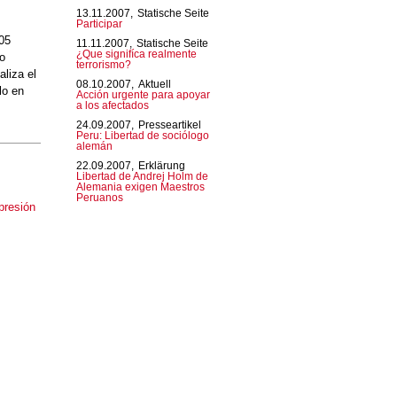
13.11.2007,
Statische Seite
Participar
005
11.11.2007,
Statische Seite
¿Que signifíca realmente
ro
terrorismo?
aliza el
08.10.2007,
Aktuell
lo en
Acción urgente para apoyar
a los afectados
24.09.2007,
Presseartikel
Peru: Libertad de sociólogo
alemán
22.09.2007,
Erklärung
Libertad de Andrej Holm de
Alemania exigen Maestros
Peruanos
presión