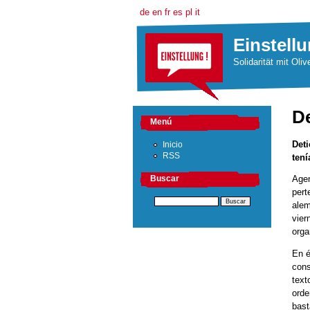
de
en
fr
es
pl
it
Einstellu
Solidarität mit Oliv
De
Menú
Deti
Inicio
RSS
tení
Agen
Buscar
pert
alem
vier
orga
En é
cons
text
orde
bast