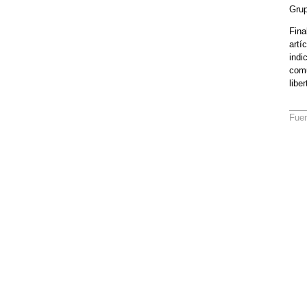
Grup
Fina
artí
indi
comu
liber
Fue