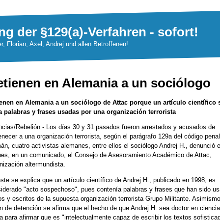
ng der §129(a)-Verfahren - sofort!
er, Florian, Axel, Andrej und allen Betroffenen!
tienen en Alemania a un sociólogo
enen en Alemania a un sociólogo de Attac porque un artículo científico
a palabras y frases usadas por una organización terrorista
cias/Rebelión - Los días 30 y 31 pasados fueron arrestados y acusados de
enecer a una organización terrorista, según el parágrafo 129a del código penal
án, cuatro activistas alemanes, entre ellos el sociólogo Andrej H., denunció e
nes, en un comunicado, el Consejo de Asesoramiento Académico de Attac,
nización altermundista.
ste se explica que un artículo científico de Andrej H., publicado en 1998, es
iderado "acto sospechoso", pues contenía palabras y frases que han sido u
os y escritos de la supuesta organización terrorista Grupo Militante. Asimismo
n de detención se afirma que el hecho de que Andrej H. sea doctor en ciencia 
a para afirmar que es "intelectualmente capaz de escribir los textos sofistica