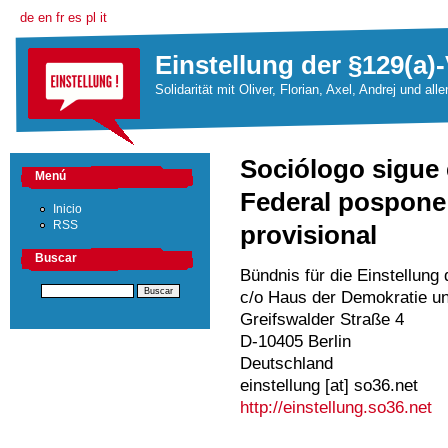
de
en
fr
es
pl
it
Einstellung der §129(a)-
Solidarität mit Oliver, Florian, Axel, Andrej und all
Sociólogo sigue e
Menú
Federal pospone 
Inicio
RSS
provisional
Buscar
Bündnis für die Einstellung
c/o Haus der Demokratie u
Greifswalder Straße 4
D-10405 Berlin
Deutschland
einstellung [at] so36.net
http://einstellung.so36.net