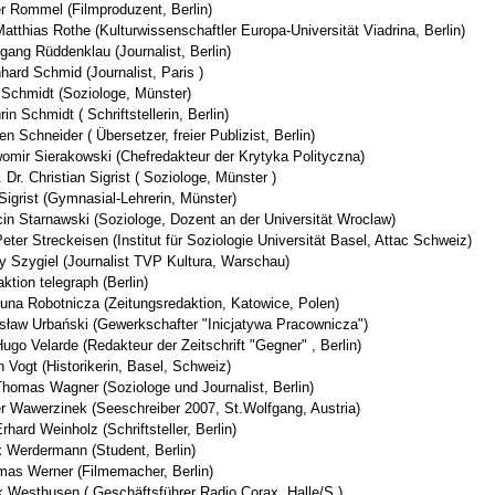
r Rommel (Filmproduzent, Berlin)
Matthias Rothe (Kulturwissenschaftler Europa-Universität Viadrina, Berlin)
gang Rüddenklau (Journalist, Berlin)
hard Schmid (Journalist, Paris )
Schmidt (Soziologe, Münster)
rin Schmidt ( Schriftstellerin, Berlin)
en Schneider ( Übersetzer, freier Publizist, Berlin)
omir Sierakowski (Chefredakteur der Krytyka Polityczna)
. Dr. Christian Sigrist ( Soziologe, Münster )
Sigrist (Gymnasial-Lehrerin, Münster)
in Starnawski (Soziologe, Dozent an der Universität Wroclaw)
Peter Streckeisen (Institut für Soziologie Universität Basel, Attac Schweiz)
y Szygiel (Journalist TVP Kultura, Warschau)
ktion telegraph (Berlin)
una Robotnicza (Zeitungsredaktion, Katowice, Polen)
sław Urbański (Gewerkschafter "Inicjatywa Pracownicza")
Hugo Velarde (Redakteur der Zeitschrift "Gegner" , Berlin)
n Vogt (Historikerin, Basel, Schweiz)
Thomas Wagner (Soziologe und Journalist, Berlin)
r Wawerzinek (Seeschreiber 2007, St.Wolfgang, Austria)
Erhard Weinholz (Schriftsteller, Berlin)
x Werdermann (Student, Berlin)
as Werner (Filmemacher, Berlin)
 Westhusen ( Geschäftsführer Radio Corax, Halle/S.)