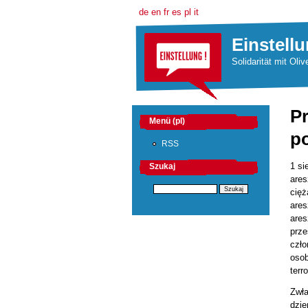
de
en
fr
es
pl
it
Einstellu
Solidarität mit Oliv
P
Menü (pl)
po
RSS
1 si
Szukaj
ares
cięż
ares
ares
prze
czł
osob
terr
Zwła
dzie