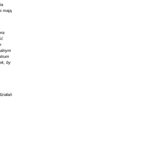
ia
i mają
era
ść
e
tualnym
ntrum
ek, by
działań