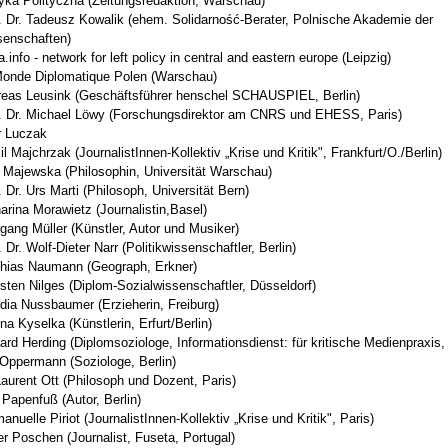
yka Polityczna (Zeitungsredaktion, Warschau)
. Dr. Tadeusz Kowalik (ehem. Solidarność-Berater, Polnische Akademie der
enschaften)
a.info - network for left policy in central and eastern europe (Leipzig)
onde Diplomatique Polen (Warschau)
eas Leusink (Geschäftsführer henschel SCHAUSPIEL, Berlin)
. Dr. Michael Löwy (Forschungsdirektor am CNRS und EHESS, Paris)
r Luczak
l Majchrzak (JournalistInnen-Kollektiv „Krise und Kritik", Frankfurt/O./Berlin)
Majewska (Philosophin, Universität Warschau)
. Dr. Urs Marti (Philosoph, Universität Bern)
arina Morawietz (Journalistin,Basel)
gang Müller (Künstler, Autor und Musiker)
. Dr. Wolf-Dieter Narr (Politikwissenschaftler, Berlin)
hias Naumann (Geograph, Erkner)
sten Nilges (Diplom-Sozialwissenschaftler, Düsseldorf)
dia Nussbaumer (Erzieherin, Freiburg)
na Kyselka (Künstlerin, Erfurt/Berlin)
ard Herding (Diplomsoziologe, Informationsdienst: für kritische Medienpraxis, 
Oppermann (Soziologe, Berlin)
Laurent Ott (Philosoph und Dozent, Paris)
 Papenfuß (Autor, Berlin)
nuelle Piriot (JournalistInnen-Kollektiv „Krise und Kritik", Paris)
er Poschen (Journalist, Fuseta, Portugal)