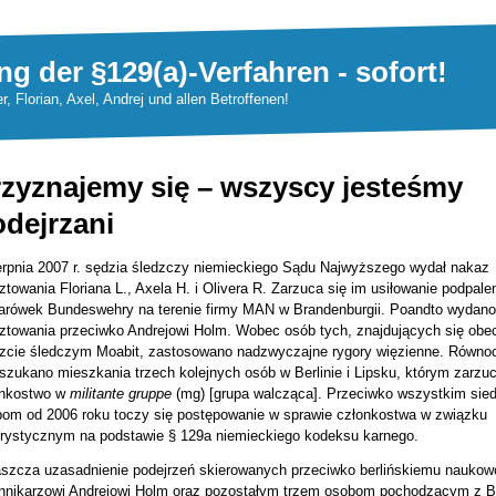
ng der §129(a)-Verfahren - sofort!
er, Florian, Axel, Andrej und allen Betroffenen!
rzyznajemy się – wszyscy jesteśmy
dejrzani
erpnia 2007 r. sędzia śledzczy niemieckiego Sądu Najwyższego wydał nakaz
ztowania Floriana L., Axela H. i Olivera R. Zarzuca się im usiłowanie podpale
arówek Bundeswehry na terenie firmy MAN w Brandenburgii. Poandto wydan
ztowania przeciwko Andrejowi Holm. Wobec osób tych, znajdujących się obe
zcie śledczym Moabit, zastosowano nadzwyczajne rygory więzienne. Równo
szukano mieszkania trzech kolejnych osób w Berlinie i Lipsku, którym zarzuc
onkostwo w
militante gruppe
(mg) [grupa walcząca]. Przeciwko wszystkim sie
om od 2006 roku toczy się postępowanie w sprawie członkostwa w związku
orystycznym na podstawie § 129a niemieckiego kodeksu karnego.
szcza uzasadnienie podejrzeń skierowanych przeciwko berlińskiemu naukowc
nnikarzowi Andrejowi Holm oraz pozostałym trzem osobom pochodzącym z Be