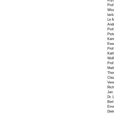
Kryt
Prof
Wiss
lavk
Le M
Andr
Prof
Piot
Kami
Ewa 
Prof
Kath
Wolf
Prof
Matt
Thor
Clau
Vere
Rich
Jan 
Dr. 
Bert
Emma
Diet