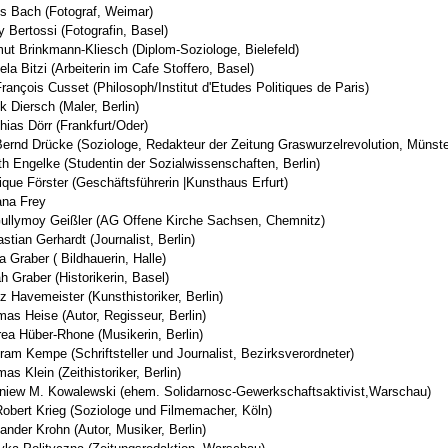
s Bach (Fotograf, Weimar)
y Bertossi (Fotografin, Basel)
ut Brinkmann-Kliesch (Diplom-Soziologe, Bielefeld)
ela Bitzi (Arbeiterin im Cafe Stoffero, Basel)
François Cusset (Philosoph/Institut d'Etudes Politiques de Paris)
k Diersch (Maler, Berlin)
hias Dörr (Frankfurt/Oder)
Bernd Drücke (Soziologe, Redakteur der Zeitung Graswurzelrevolution, Münste
th Engelke (Studentin der Sozialwissenschaften, Berlin)
que Förster (Geschäftsführerin |Kunsthaus Erfurt)
ana Frey
ullymoy Geißler (AG Offene Kirche Sachsen, Chemnitz)
stian Gerhardt (Journalist, Berlin)
 Graber ( Bildhauerin, Halle)
h Graber (Historikerin, Basel)
z Havemeister (Kunsthistoriker, Berlin)
as Heise (Autor, Regisseur, Berlin)
ea Hüber-Rhone (Musikerin, Berlin)
ram Kempe (Schriftsteller und Journalist, Bezirksverordneter)
as Klein (Zeithistoriker, Berlin)
niew M. Kowalewski (ehem. Solidarnosc-Gewerkschaftsaktivist,Warschau)
Robert Krieg (Soziologe und Filmemacher, Köln)
ander Krohn (Autor, Musiker, Berlin)