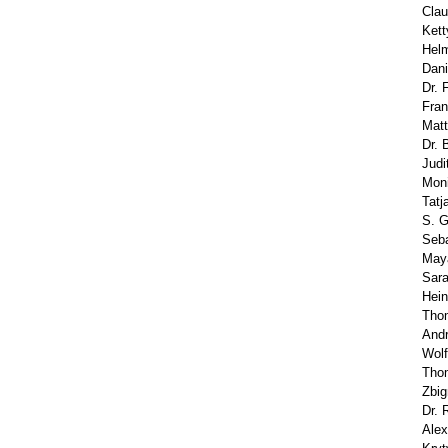
Clau
Kett
Helm
Dani
Dr. 
Fran
Matt
Dr. 
Judi
Moni
Tatj
S. G
Seba
Maya
Sara
Hein
Thom
Andr
Wolf
Thom
Zbig
Dr. 
Alex