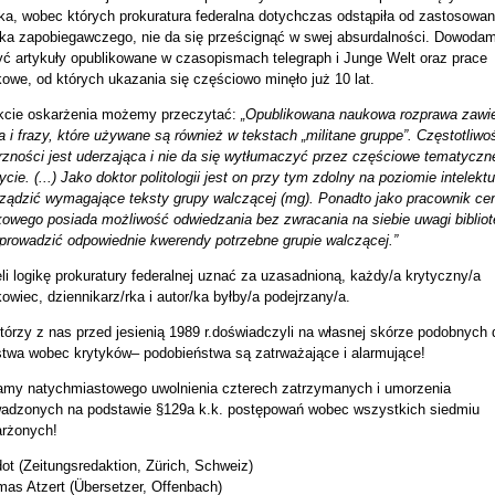
ka, wobec których prokuratura federalna dotychczas odstąpiła od zastosowan
ka zapobiegawczego, nie da się prześcignąć w swej absurdalności. Dowodam
yć artykuły opublikowane w czasopismach telegraph i Junge Welt oraz prace
owe, od których ukazania się częściowo minęło już 10 lat.
kcie oskarżenia możemy przeczytać:
„Opublikowana naukowa rozprawa zawi
a i frazy, które używane są również w tekstach „militane gruppe”. Częstotliwo
rzności jest uderzająca i nie da się wytłumaczyć przez częściowe tematyczn
ycie. (...) Jako doktor politologii jest on przy tym zdolny na poziomie intelek
ządzić wymagające teksty grupy walczącej (mg). Ponadto jako pracownik ce
owego posiada możliwość odwiedzania bez zwracania na siebie uwagi bibliot
prowadzić odpowiednie kwerendy potrzebne grupie walczącej.”
li logikę prokuratury federalnej uznać za uzasadnioną, każdy/a krytyczny/a
owiec, dziennikarz/rka i autor/ka byłby/a podejrzany/a.
tórzy z nas przed jesienią 1989 r.doświadczyli na własnej skórze podobnych 
twa wobec krytyków– podobieństwa są zatrważające i alarmujące!
my natychmiastowego uwolnienia czterech zatrzymanych i umorzenia
adzonych na podstawie §129a k.k. postępowań wobec wszystkich siedmiu
rżonych!
dot (Zeitungsredaktion, Zürich, Schweiz)
as Atzert (Übersetzer, Offenbach)