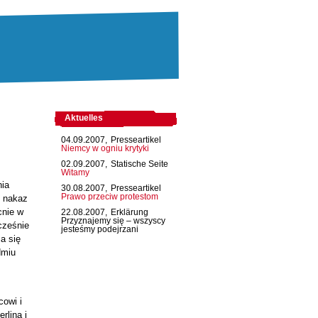
Aktuelles
04.09.2007,
Presseartikel
Niemcy w ogniu krytyki
02.09.2007,
Statische Seite
Witamy
nia
30.08.2007,
Presseartikel
Prawo przeciw protestom
o nakaz
cnie w
22.08.2007,
Erklärung
Przyznajemy się – wszyscy
cześnie
jesteśmy podejrzani
a się
dmiu
owi i
rlina i