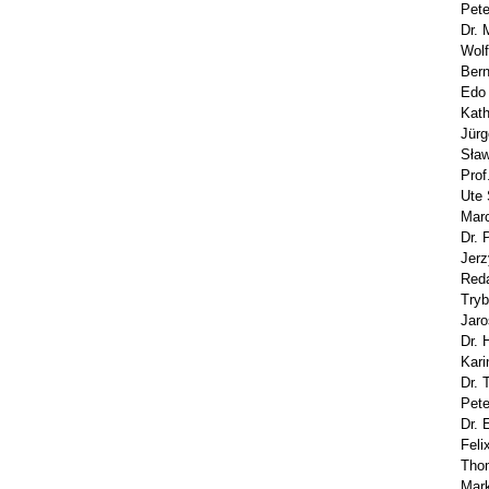
Pete
Dr. 
Wolf
Bern
Edo 
Kath
Jürg
Sław
Prof
Ute 
Marc
Dr. 
Jerz
Reda
Tryb
Jaro
Dr. 
Kari
Dr. 
Pete
Dr. 
Feli
Thom
Mark