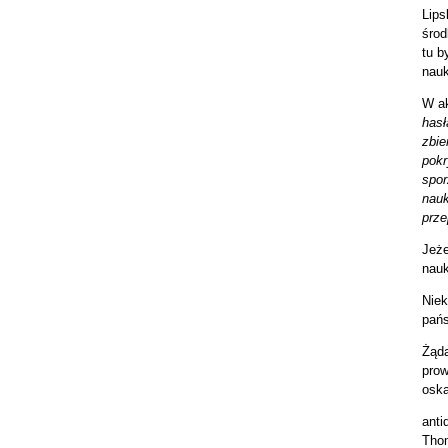
Lips
środ
tu b
nauk
W a
hasł
zbie
pokr
spor
nauk
prze
Jeże
nauk
Niek
pańs
Żąda
prow
oska
anti
Thom