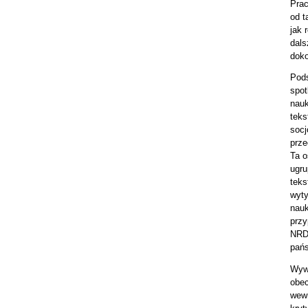
Prac
od t
jak
dals
doko
Pods
spot
nauk
teks
socj
prze
Ta o
ugru
teks
wyty
nauk
przy
NRD,
pańs
Wywo
obec
wewn