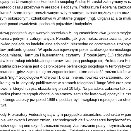
ujący na Uniwersytecie Humboldta socjolog Andrej H. został zatrzymany w c
amtego czasu przebywa w areszcie śledczym. Prokuratura Federalna zarzuc
 również trzem innym aresztowanym w tym samym czasie mężczyznom oraz 
zym oskarżonym, członkostwo w „militante gruppe” (mg). Organizacja ta miał
nać ponad dwudziestu podpaleń pojazdów i budynków.
tawą podejrzeń wysuwanych przeciwko H. są zasadniczo dwa „konspiracyjn
kania z jednym z zatrzymanych. Ponadto, jak głosi nakaz aresztowania, jako
owiec posiada on intelektualne zdolności niezbędne do opracowania złożony
tów „militante gruppe”. W apelu zainicjowanym przez czołowego niemieckiego
ologa miasta, Hartmuta Häusermanna, czytamy: „Protestujemy (...) zdecydo
ciw konstrukcji intelektualnego sprawstwa, jaką posługuje się Prokuratura Fed
statnia przekonana jest o członkostwie berlińskiego socjologa w terrorystyc
powaniu, „gdyż zajmuje się on zagadnieniami, które odnaleźć można także w
tach ‘mg’.” Socjologowi Andrejowi H. oraz innemu, również oskarżonemu, poli
ka się m.in. artykuły publikowane w pismach telegraph i Junge Welt oraz pra
owe, z których część ukazała się przed 10 laty. Na paradoks zakrawa fakt, 
padku pisma telegraph chodzi o najstarszy samizdat lewicowej opozycji z c
 którego autorzy już przed 1989 r. poddani byli inwigilacji i represjom ze stro
twa.
dy Prokuratury Federalnej są w tym przypadku absurdalne. Jednakże w pa
nie warunkach i wobec zmian, zachodzących dziś w obszarze bezpieczeńst
ętrznego, są one czymś znacznie więcej. Zastraszanie prasy i kryminalizac