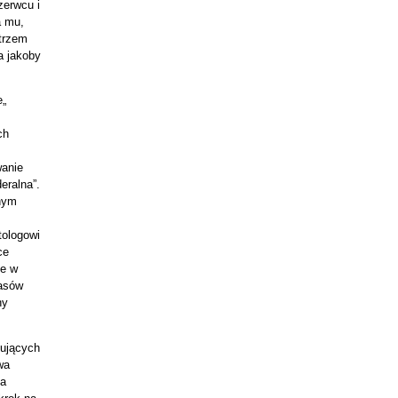
zerwcu i
a mu,
trzem
a jakoby
e„
ch
wanie
eralna”.
znym
tologowi
ce
że w
zasów
ny
nujących
wa
ja