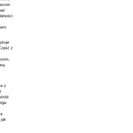
karzom
wać
łalności
tami
ykuje
 Część z
arzom,
asy,
ze z
z
wśród
oga:
ra
 jak