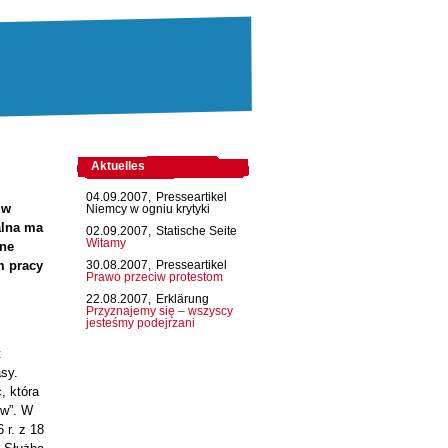
Aktuelles
04.09.2007,
Presseartikel
 w
Niemcy w ogniu krytyki
alna ma
02.09.2007,
Statische Seite
Witamy
jne
m pracy
30.08.2007,
Presseartikel
Prawo przeciw protestom
22.08.2007,
Erklärung
Przyznajemy się – wszyscy
jesteśmy podejrzani
t
sy.
, która
ów”. W
 r. z 18