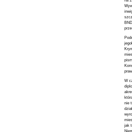
na 2
Wywi
inwi
szcz
BND 
prze
Podo
jego
Krym
mies
pism
Kons
pra
W cz
dipl
akre
któr
nie 
dzia
wyro
mies
jak 
Niem