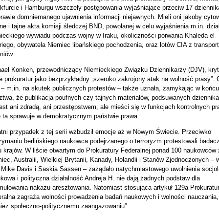
kfurcie i Hamburgu wszczęły postępowania wyjaśniające przeciw 17 dzienni
rawie domniemanego ujawnienia informacji niejawnych. Mieli oni jakoby cyto
ne i tajne akta komisji śledczej BND, powołanej w celu wyjaśnienia m.in. dzia
ieckiego wywiadu podczas wojny w Iraku, okoliczności porwania Khaleda el
iego, obywatela Niemiec libańskiego pochodzenia, oraz lotów CIA z transpor
niów.
ael Konken, przewodniczący Niemieckiego Związku Dziennikarzy (DJV), kryt
e prokuratur jako bezprzykładny „szeroko zakrojony atak na wolność prasy”.
 – m.in. na skutek publicznych protestów – także uznała, zamykając w końcu
ztwa, że publikacja poufnych czy tajnych materiałów, podsuwanych dziennik
jest ani zdradą, ani przestępstwem, ale mieści się w funkcjach kontrolnych pr
e ta sprawuje w demokratycznym państwie prawa.
tni przypadek z tej serii wzbudził emocje aż w Nowym Świecie. Przeciwko
zymaniu berlińskiego naukowca podejrzanego o terroryzm protestowali badac
u krajów. W liście otwartym do Prokuratury Federalnej ponad 100 naukowców 
iec, Australii, Wielkiej Brytanii, Kanady, Holandii i Stanów Zjednoczonych – 
 Mike Davis i Saskia Sassen – zażądało natychmiastowego uwolnienia socjol
kowa i polityczna działalność Andreja H. nie dają żadnych podstaw dla
mułowania nakazu aresztowania. Natomiast stosująca artykuł 129a Prokuratu
ralna zagraża wolności prowadzenia badań naukowych i wolności nauczania,
ież społeczno-politycznemu zaangażowaniu”.