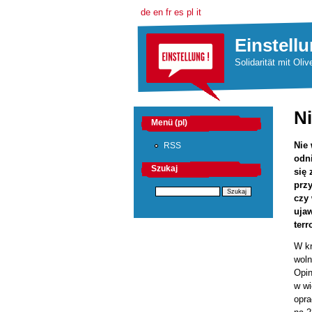
de
en
fr
es
pl
it
Einstellu
Solidarität mit Oliv
Ni
Menü (pl)
Nie 
RSS
odni
Szukaj
się
przy
czy
ujaw
ter
W kr
woln
Opin
w wi
opra