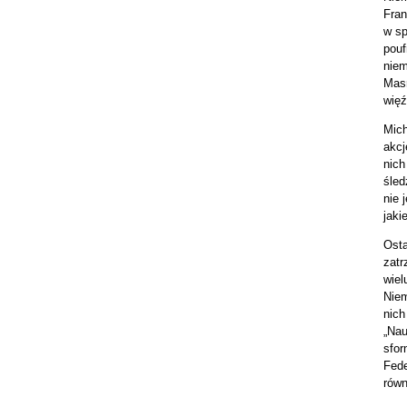
Fran
w sp
pouf
niem
Masr
więź
Mich
akcj
nich
śled
nie 
jaki
Osta
zatr
wiel
Niem
nich
„Nau
sfor
Fede
równ