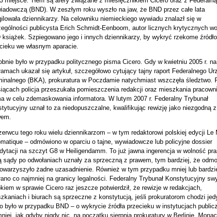
3 miejsce. Tłem są afery związane z miesięcznikiem Cicero oraz z Federaln
adowczą (BND). W zeszłym roku wyszło na jaw, że BND przez całe lata
gilowała dziennikarzy. Na celowniku niemieckiego wywiadu znalazł się w
ególności publicysta Erich Schmidt-Eenboom, autor licznych krytycznych w
książek. Szpiegowano jego i innych dziennikarzy, by wykryć rzekome źródło
cieku we własnym aparacie.
bnie było w przypadku politycznego pisma Cicero. Gdy w kwietniu 2005 r. na
łamach ukazał się artykuł, szczegółowo cytujący tajny raport Federalnego Ur
inalnego (BKA), prokuratura w Poczdamie natychmiast wszczęła śledztwo. P
iącach policja przeszukała pomieszczenia redakcji oraz mieszkania pracown
a w celu zdemaskowania informatora. W lutym 2007 r. Federalny Trybunał
tytucyjny uznał to za niedopuszczalne, kwalifikując rewizję jako niezgodną z
wem.
erwcu tego roku wielu dziennikarzom – w tym redaktorowi polskiej edycji Le
omatique – odmówiono w oparciu o tajne, wywiadowcze lub policyjne dossier
dytacji na szczyt G8 w Heiligendamm. To już jawna ingerencja w wolność pra
ą sądy po odwołaniach uznały za sprzeczną z prawem, tym bardziej, że od
towarzyszyło żadne uzasadnienie. Również w tym przypadku mniej lub bardziej
łano co najmniej na granicy legalności. Federalny Trybunał Konstytucyjny s
kiem w sprawie Cicero raz jeszcze potwierdził, że rewizje w redakcjach,
zkaniach i biurach są sprzeczne z konstytucją, jeśli prokuratorom chodzi jed
to było w przypadku BND – o wykrycie źródła przecieku w instytucjach public
niej, jak gdyby nigdy nic, na początku sierpnia prokuratury w Berlinie, Mona