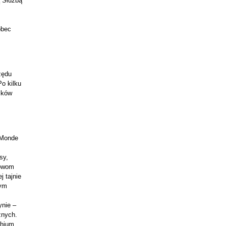
ą Służbą
obec
zędu
o kilku
ików
 Monde
sy,
mowom
 tajnie
wym
ynie –
znych.
chium,