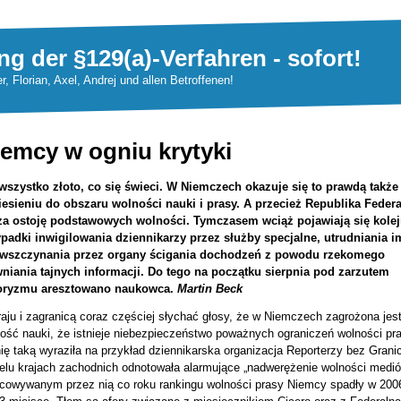
ng der §129(a)-Verfahren - sofort!
er, Florian, Axel, Andrej und allen Betroffenen!
emcy w ogniu krytyki
wszystko złoto, co się świeci. W Niemczech okazuje się to prawdą także
esieniu do obszaru wolności nauki i prasy. A przecież Republika Feder
 za ostoję podstawowych wolności. Tymczasem wciąż pojawiają się kole
padki inwigilowania dziennikarzy przez służby specjalne, utrudniania i
 wszczynania przez organy ścigania dochodzeń z powodu rzekomego
niania tajnych informacji. Do tego na początku sierpnia pod zarzutem
roryzmu aresztowano naukowca.
Martin Beck
aju i zagranicą coraz częściej słychać głosy, że w Niemczech zagrożona jes
ość nauki, że istnieje niebezpieczeństwo poważnych ograniczeń wolności pra
ię taką wyraziła na przykład dziennikarska organizacja Reporterzy bez Granic
elu krajach zachodnich odnotowała alarmujące „nadwerężenie wolności medi
cowywanym przez nią co roku rankingu wolności prasy Niemcy spadły w 2006